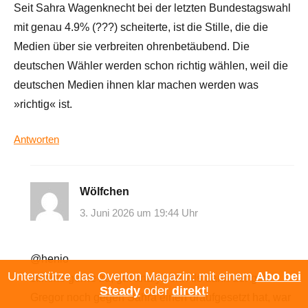
Seit Sahra Wagenknecht bei der letzten Bundestagswahl
mit genau 4.9% (???) scheiterte, ist die Stille, die die
Medien über sie verbreiten ohrenbetäubend. Die
deutschen Wähler werden schon richtig wählen, weil die
deutschen Medien ihnen klar machen werden was
»richtig« ist.
Antworten
Wölfchen
3. Juni 2026 um 19:44 Uhr
@henio
Unterstütze das Overton Magazin: mit einem
Abo bei
stimme gerne zu, gut analysiert. Als dann der gute
Steady
oder
direkt
!
Gregor noch gegen Sahra einen draufgesetzt hat, war