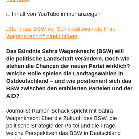
vor
Schicksalswahlen,
Inhalt von YouTube immer anzeigen
Frau
Wagenknecht?“
„Steht das BSW vor Schicksalswahlen, Frau
von
Wagenknecht?“ direkt öffnen
YouTube
anzeigen
Das Bündnis Sahra Wagenknecht (BSW) will
die politische Landschaft verändern. Doch wie
stehen die Chancen der neuen Partei wirklich?
Welche Rolle spielen die Landtagswahlen in
Ostdeutschland – und wie positioniert sich das
BSW zwischen den etablierten Parteien und der
AfD?
Journalist Ramon Schack spricht mit Sahra
Wagenknecht über die Zukunft des BSW, die
politische Strategie der Partei und die Frage,
welche Perspektiven das BSW in Deutschland