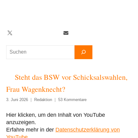
Zum
Inhalt
springen
Twitter
Facebook
YouTube
Telegram
Newsletter
Suchen
Steht das BSW vor Schicksalswahlen,
Frau Wagenknecht?
3. Juni 2026
Redaktion
53 Kommentare
Hier klicken, um den Inhalt von YouTube
„Steht
anzuzeigen.
das
Erfahre mehr in der
Datenschutzerklärung von
BSW
YouTube
.