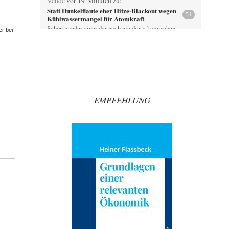
Vende
vor 19 Minuten zu:
Statt Dunkelflaute eher Hitze-Blackout wegen
54
Kühlwassermangel für Atomkraft
Schon wieder einer der noch nie diese komischen
r bei
Propeller die den Wind machen in der…
DIRTY OPERATING SYSTEM
vor 38 Minuten zu:
Die Macht der KI-Besitzer
10
@Ach so Das Entscheidende ist allerdings nicht die
Kontrolle, sondern WER hier WEN kontrolliert. Drogen-
…
EMPFEHLUNG
Zombienation
vor 1 Stunde zu:
CSD-Anschlag: Amri 2.0?
1
Gefährder - ein in seiner Semantik der polizeilichen
Willkür unterworfer, juristisch NICHT definierter
Begriff wird…
Grottenolm
vor 1 Stunde zu:
Wacht Deutschland nun in dem Krieg auf, den
71
es seit Jahren maßgeblich unterstützt?
Summa Summaraum, einen echten Journalisten mit
Erfahrung, ja so was gibt es noch außerhalb der…
Grottenolm
vor 2 Stunden zu:
Die von Selenskij angeordnete 40-Tage-