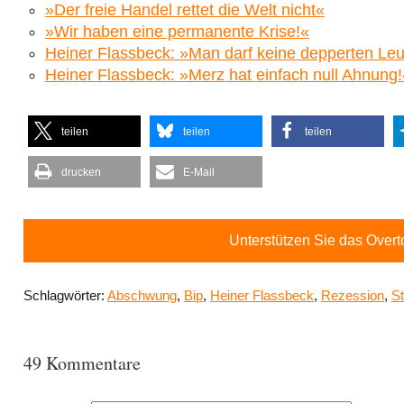
»Der freie Handel rettet die Welt nicht«
»Wir haben eine permanente Krise!«
Heiner Flassbeck: »Man darf keine depperten Leu
Heiner Flassbeck: »Merz hat einfach null Ahnung!
teilen
teilen
teilen
drucken
E-Mail
Unterstützen Sie das Over
Schlagwörter:
Abschwung
,
Bip
,
Heiner Flassbeck
,
Rezession
,
S
49 Kommentare