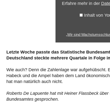
Erfahre mehr in der
Date
Flassbeck“
von
Inhalt von Y
YouTube
anzeigen
„Wir sind Wachstumsschlussl
Letzte Woche passte das Statistische Bundesamt d
Deutschland steckte mehrere Quartale in Folge 
Wie auch? Denn die Zahlenlage war aufgehübscht. Ers
Habeck und die Ampel haben dem Land ökonomisch v
hat man natürlich auch nicht.
Roberto De Lapuente hat mit Heiner Flassbeck über 
Bundesamtes gesprochen.