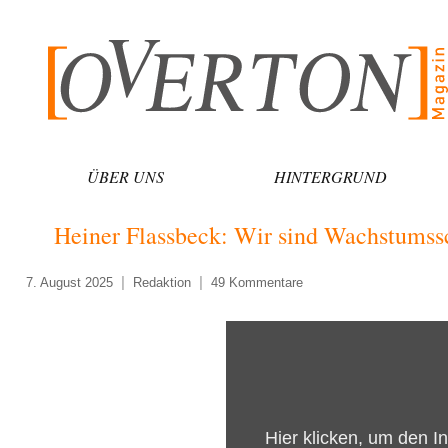
Zum
Inhalt
springen
ÜBER UNS
HINTERGRUND
Heiner Flassbeck: Wir sind Wachstumssc
7. August 2025
Redaktion
49 Kommentare
„Wir
sind
Wachstumsschlusslicht!
|
Hier klicken, um den I
Heiner