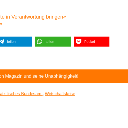
te in Verantwortung bringen«
«
teilen
teilen
Pocket
ton Magazin und seine Unabhängigkeit!
tatistisches Bundesamt
,
Wirtschaftskrise