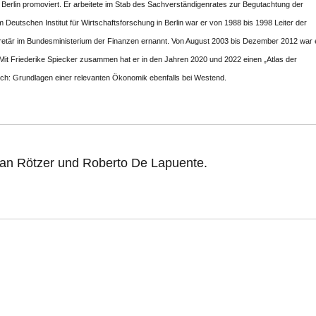
Berlin promoviert. Er arbeitete im Stab des Sachverständigenrates zur Begutachtung der
Deutschen Institut für Wirtschaftsforschung in Berlin war er von 1988 bis 1998 Leiter der
etär im Bundesministerium der Finanzen ernannt. Von August 2003 bis Dezember 2012 war e
 Mit Friederike Spiecker zusammen hat er in den Jahren 2020 und 2022 einen „Atlas der
uch: Grundlagen einer relevanten Ökonomik ebenfalls bei Westend.
ian Rötzer und Roberto De Lapuente.