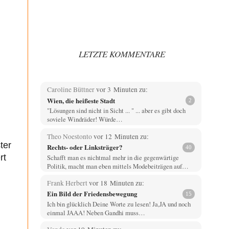
LETZTE KOMMENTARE
Caroline Büttner
vor 3 Minuten zu:
Wien, die heißeste Stadt
2
"Lösungen sind nicht in Sicht ... " ... aber es gibt doch
soviele Windräder! Würde…
Theo Noestonto
vor 12 Minuten zu:
ter
Rechts- oder Linksträger?
40
rt
Schafft man es nichtmal mehr in die gegenwärtige
Politik, macht man eben mittels Modebeiträgen auf…
Frank Herbert
vor 18 Minuten zu:
Ein Bild der Friedensbewegung
15
Ich bin glücklich Deine Worte zu lesen! Ja,JA und noch
einmal JAAA! Neben Gandhi muss…