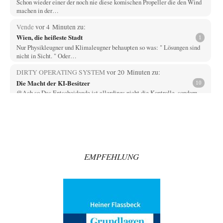
Schon wieder einer der noch nie diese komischen Propeller die den Wind
machen in der…
Vende
vor 4 Minuten zu:
Wien, die heißeste Stadt
1
Nur Physikleugner und Klimaleugner behaupten so was: " Lösungen sind
nicht in Sicht. " Oder…
DIRTY OPERATING SYSTEM
vor 20 Minuten zu:
Die Macht der KI-Besitzer
10
@Ach so Das Entscheidende ist allerdings nicht die Kontrolle, sondern
WER hier WEN kontrolliert. Drogen-…
Zombienation
vor 49 Minuten zu:
CSD-Anschlag: Amri 2.0?
1
Gefährder - ein in seiner Semantik der polizeilichen Willkür unterworfer,
juristisch NICHT definierter Begriff wird…
EMPFEHLUNG
Grottenolm
vor 1 Stunde zu:
Wacht Deutschland nun in dem Krieg auf, den es seit Jahren
71
maßgeblich unterstützt?
Summa Summaraum, einen echten Journalisten mit Erfahrung, ja so was
gibt es noch außerhalb der…
Grottenolm
vor 1 Stunde zu: