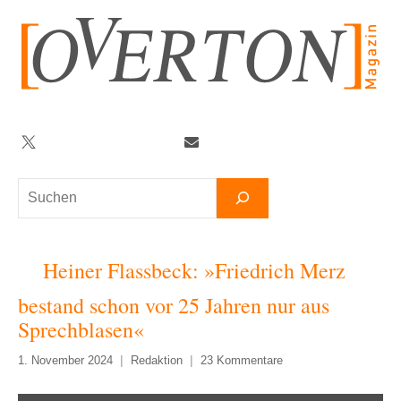
Zum
Inhalt
springen
Twitter
Facebook
YouTube
Telegram
Newsletter
Suchen
Heiner Flassbeck: »Friedrich Merz
bestand schon vor 25 Jahren nur aus
Sprechblasen«
1. November 2024
Redaktion
23 Kommentare