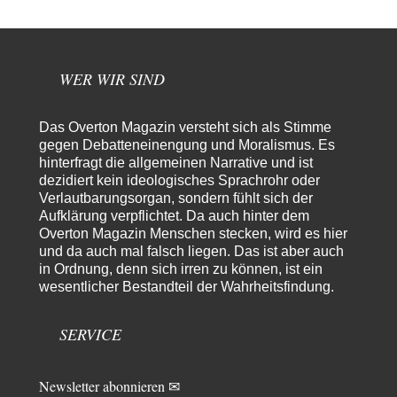
nach…
Peter Müller
vor 1 Tag zu:
Der Krieg aus dem Baumarkt: Wie billige Drohnen die
1
Militärmacht verändern
WER WIR SIND
Warum werden wichtigere Fragen nicht gestellt? Auch die KI könnte mir
nur sagen, was die…
Claire Grube
vor 1 Tag zu:
Das Overton Magazin versteht sich als Stimme
»Der freie Wille ist ein Mythos«
gegen Debatteneinengung und Moralismus. Es
13
hinterfragt die allgemeinen Narrative und ist
Rrrrrrichtig: Kritik am Chef und Du wirst exkludiert. Ein typischer
Schulterklopferblog. Wer wie Herr Erdmann…
dezidiert kein ideologisches Sprachrohr oder
Verlautbarungsorgan, sondern fühlt sich der
Platons Sokrates
vor 1 Tag zu:
Aufklärung verpflichtet. Da auch hinter dem
Die Revolution, die nie scheiterte
22
Overton Magazin Menschen stecken, wird es hier
Es gibt 3 Arten von Freiheit: die geistige ,die seelische und die physische.
und da auch mal falsch liegen. Das ist aber auch
Man darf…
in Ordnung, denn sich irren zu können, ist ein
wesentlicher Bestandteil der Wahrheitsfindung.
Erzengelin
vor 1 Tag zu:
Leihmutterschaft als Zweig des Transhumanismus
9
es ist zum verzweifeln. so widerlich. ekelhaft, grausam. wahrscheinlich
SERVICE
hat das alles keinen zweck mehr,…
Newsletter abonnieren ✉