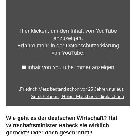
„Friedrich
Merz
bestand
schon
Hier klicken, um den Inhalt von YouTube
vor
anzuzeigen.
25
Erfahre mehr in der
Datenschutzerklärung
Jahren
von YouTube
.
nur
aus
Inhalt von YouTube immer anzeigen
Sprechblasen
|
Heiner
„Friedrich Merz bestand schon vor 25 Jahren nur aus
Flassbeck“
Sprechblasen | Heiner Flassbeck“ direkt öffnen
von
YouTube
Wie geht es der deutschen Wirtschaft? Hat
anzeigen
Wirtschaftsminister Habeck sie wirklich
gerockt? Oder doch geschrottet?