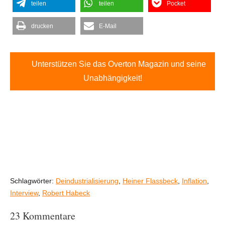
teilen
teilen
Pocket
drucken
E-Mail
Unterstützen Sie das Overton Magazin und seine
Unabhängigkeit!
Schlagwörter:
Deindustrialisierung
,
Heiner Flassbeck
,
Inflation
,
Interview
,
Robert Habeck
23 Kommentare