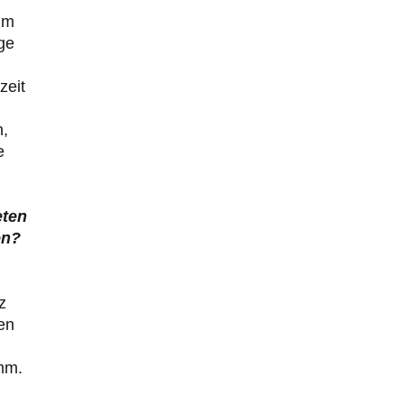
im
ge
zeit
n,
e
eten
en?
z
en
umm.