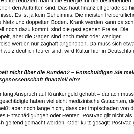
älfte reduziert, damit die Energie für die bestehenden
n den Auftritten sind. Das haut finanziell gerade so hi
sse. Es ist ja kein Geheimnis: Die meisten freiberuflich
hne Netz und doppelten Boden. Krank werden kann da sch
ll noch dazu kommt, sind die gestiegenen Preise. Die
ppelt, aber die Gagen sind noch mehr oder weniger
tpreise werden nur zaghaft angehoben. Da muss sich etw
weiz deutlich teurer sind, wird Kultur hier in Deutschla
beit nicht über die Runden? – Entschuldigen Sie me
sgenossenschaft finanziell ein?
ahr lang Anspruch auf Krankengeld gehabt – danach muss
fgeschädigte haben vielleicht medizinische Gutachten, di
heißt aber noch lange nicht, dass der Impfschaden von 
 es Entschädigungen oder Renten. PostVac gilt nicht als 
uch geltend gemacht werden. Oder kurz gesagt: PostVac 