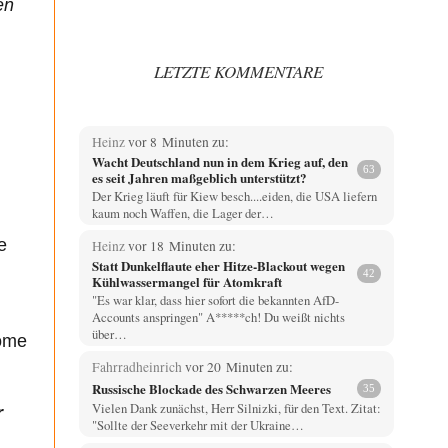
en
LETZTE KOMMENTARE
Heinz
vor 8 Minuten zu:
Wacht Deutschland nun in dem Krieg auf, den
63
es seit Jahren maßgeblich unterstützt?
Der Krieg läuft für Kiew besch....eiden, die USA liefern
kaum noch Waffen, die Lager der…
e
Heinz
vor 18 Minuten zu:
Statt Dunkelflaute eher Hitze-Blackout wegen
42
Kühlwassermangel für Atomkraft
"Es war klar, dass hier sofort die bekannten AfD-
Accounts anspringen" A*****ch! Du weißt nichts
über…
tome
Fahrradheinrich
vor 20 Minuten zu:
Russische Blockade des Schwarzen Meeres
35
Vielen Dank zunächst, Herr Silnizki, für den Text. Zitat:
r
"Sollte der Seeverkehr mit der Ukraine…