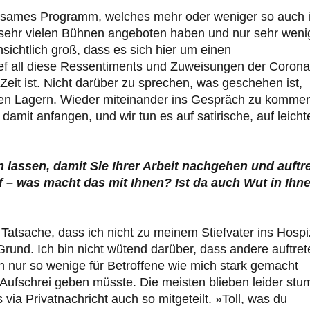
einsames Programm, welches mehr oder weniger so auch 
 sehr vielen Bühnen angeboten haben und nur sehr weni
ensichtlich groß, dass es sich hier um einen
ef all diese Ressentiments und Zuweisungen der Corona
Zeit ist. Nicht darüber zu sprechen, was geschehen ist,
chen Lagern. Wieder miteinander ins Gespräch zu komme
amit anfangen, und wir tun es auf satirische, auf leicht
 lassen, damit Sie Ihrer Arbeit nachgehen und auftr
f – was macht das mit Ihnen? Ist da auch Wut in Ihn
Tatsache, dass ich nicht zu meinem Stiefvater ins Hospi
Grund. Ich bin nicht wütend darüber, dass andere auftret
ch nur so wenige für Betroffene wie mich stark gemacht
n Aufschrei geben müsste. Die meisten blieben leider st
ia Privatnachricht auch so mitgeteilt. »Toll, was du