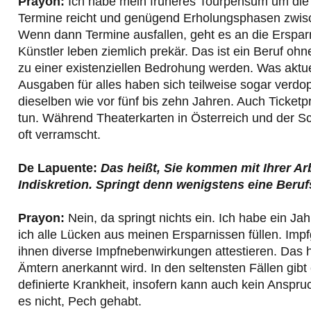
Prayon:
Ich habe mein früheres Tourpensum um die H
Termine reicht und genügend Erholungsphasen zwische
Wenn dann Termine ausfallen, geht es an die Ersparni
Künstler leben ziemlich prekär. Das ist ein Beruf o
zu einer existenziellen Bedrohung werden. Was aktue
Ausgaben für alles haben sich teilweise sogar verdo
dieselben wie vor fünf bis zehn Jahren. Auch Ticke
tun. Während Theaterkarten in Österreich und der Sch
oft verramscht.
De Lapuente:
Das heißt, Sie kommen mit Ihrer Ar
Indiskretion.
Springt denn wenigstens eine Beruf
Prayon:
Nein, da springt nichts ein. Ich habe ein J
ich alle Lücken aus meinen Ersparnissen füllen. Imp
ihnen diverse Impfnebenwirkungen attestieren. Das 
Ämtern anerkannt wird. In den seltensten Fällen gibt
definierte Krankheit, insofern kann auch kein Anspr
es nicht, Pech gehabt.