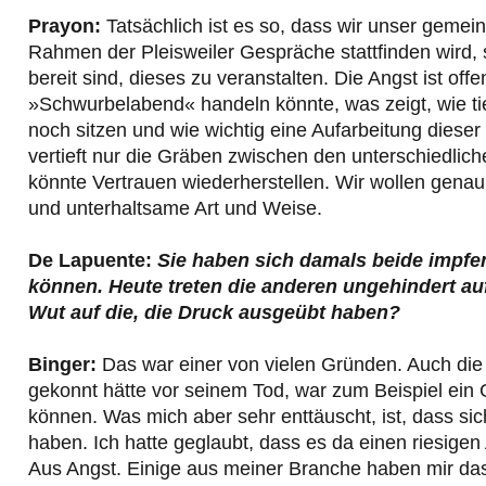
Prayon:
Tatsächlich ist es so, dass wir unser gem
Rahmen der Pleisweiler Gespräche stattfinden wird,
bereit sind, dieses zu veranstalten. Die Angst ist off
»Schwurbelabend« handeln könnte, was zeigt, wie ti
noch sitzen und wie wichtig eine Aufarbeitung dieser 
vertieft nur die Gräben zwischen den unterschiedli
könnte Vertrauen wiederherstellen. Wir wollen genau d
und unterhaltsame Art und Weise.
De Lapuente:
Sie haben sich damals beide impfen
können. Heute treten die anderen ungehindert au
Wut auf die, die Druck ausgeübt haben?
Binger:
Das war einer von vielen Gründen. Auch die 
gekonnt hätte vor seinem Tod, war zum Beispiel ein 
können. Was mich aber sehr enttäuscht, ist, dass si
haben. Ich hatte geglaubt, dass es da einen riesige
Aus Angst. Einige aus meiner Branche haben mir das v