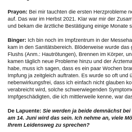
Prayon:
Bei mir tauchten die ersten Herzprobleme n
auf. Das war im Herbst 2021. Klar war mir der Zusam
und bekam die ärztliche Bestätigung einige Monate s
Binger:
Ich bin noch im Impfzentrum in der Messeha
kam in den Sanitätsbereich. Blöderweise wurde das 
Flushs (Anm.: Hautrötungen), Brennen im Körper, un
kamen täglich neue Probleme hinzu und der Ärztemara
habe, muss ich sagen, dass es ein paar Wochen bra
Impfung ja zeitgleich auftraten. Es wurde so oft und 
nebenwirkungsfrei, dass ich einfach nicht glauben k
verabreicht wird, solche schwerwiegenden Symptome
Impfgeschädigten, die ich mittlerweile kenne, war das
De Lapuente:
Sie werden ja beide demnächst
bei
am 14. Juni wird das sein. Ich nehme an, viele M
Ihrem Leidensweg zu sprechen?