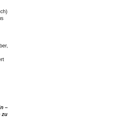
ech)
us
ber,
rt
n –
 zu