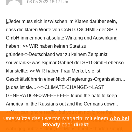
03.05.2023 16:17 Uhr
[„Jeder muss sich inzwischen im Klaren darüber sein,
dass die klaren Worte von CARLO SCHMID der SPD
GmbH immer noch absolute Wirkung und Auswirkung
haben : >> WIR haben keinen Staat zu
gründen<>Deutschland war zu keinem Zeitpunkt
souverän>> was Sigmar Gabriel der SPD GmbH ebenso
klar stellte: >> WIR haben Frau Merkel, sie ist
Geschäftsführerin einer Nicht-Regierungs-Organisation…
ja das ist sie…<<>CLIMATE-CHANGE<>LAST
GENERATION<>WEEEEEEE found the nato to keep
America in, the Russians out and the Germans down..
<>You can ignore reality, but you can not ignore the
Unterstütze das Overton Magazin: mit einem
Abo bei
consequences of ignoring reality.<< also wenn die als
Steady
oder
direkt
!
wahr geglaubte Fiktion, der Menschheit Schaden zufügt,