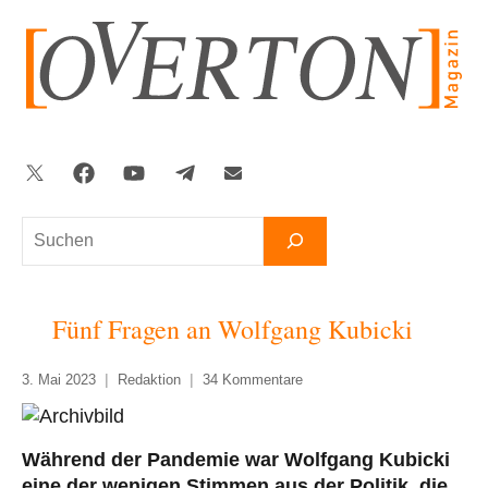
Zum
Inhalt
springen
Twitter
Facebook
YouTube
Telegram
Newsletter
Suchen
Fünf Fragen an Wolfgang Kubicki
3. Mai 2023
Redaktion
34 Kommentare
Während der Pandemie war Wolfgang Kubicki
eine der wenigen Stimmen aus der Politik, die