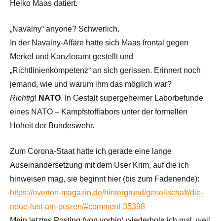
Heiko Maas datiert.
„Navalny“ anyone? Schwerlich.
In der Navalny-Affäre hatte sich Maas frontal gegen
Merkel und Kanzleramt gestellt und
„Richtlinienkompetenz“ an sich gerissen. Erinnert noch
jemand, wie und warum ihm das möglich war?
Richtig
!
NATO
. In Gestalt supergeheimer Laborbefunde
eines NATO – Kampfstofflabors unter der formellen
Hoheit der Bundeswehr.
Zum Corona-Staat hatte ich gerade eine lange
Auseinandersetzung mit dem User Krim, auf die ich
hinweisen mag, sie beginnt hier (bis zum Fadenende):
https://overton-magazin.de/hintergrund/gesellschaft/die-
neue-lust-am-petzen/#comment-35398
Mein letztes Posting (von vorhin) wiederhole ich mal, weil