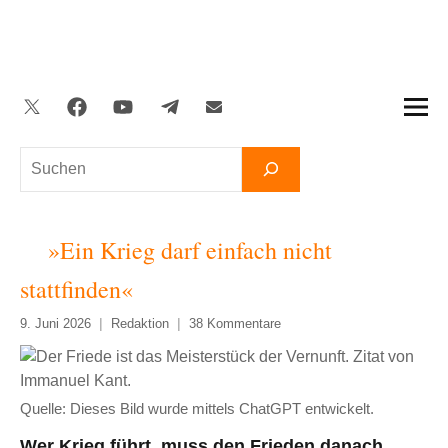
Zum
Inhalt
springen
Twitter
Facebook
YouTube
Telegram
Newsletter
Suchen
»Ein Krieg darf einfach nicht
stattfinden«
9. Juni 2026
Redaktion
38 Kommentare
Quelle: Dieses Bild wurde mittels ChatGPT entwickelt.
Wer Krieg führt, muss den Frieden danach