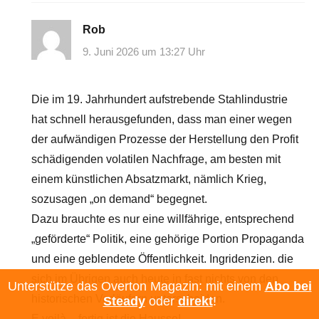
Rob
9. Juni 2026 um 13:27 Uhr
Die im 19. Jahrhundert aufstrebende Stahlindustrie
hat schnell herausgefunden, dass man einer wegen
der aufwändigen Prozesse der Herstellung den Profit
schädigenden volatilen Nachfrage, am besten mit
einem künstlichen Absatzmarkt, nämlich Krieg,
sozusagen „on demand“ begegnet.
Dazu brauchte es nur eine willfährige, entsprechend
„geförderte“ Politik, eine gehörige Portion Propaganda
und eine geblendete Öffentlichkeit. Ingridenzien. die
sich im Übrigen auch heute in fast nichts von den
Unterstütze das Overton Magazin: mit einem
Abo bei
historischen Vorläufern unterscheiden.
Steady
oder
direkt
!
E voilà – fertig ist die Hausse!