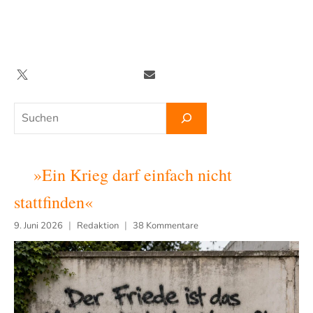
Zum
Inhalt
springen
Twitter
Facebook
YouTube
Telegram
Newsletter
Suchen
»Ein Krieg darf einfach nicht
stattfinden«
9. Juni 2026
Redaktion
38 Kommentare