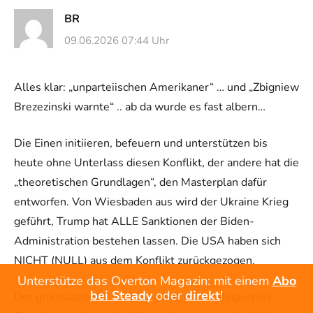
BR
09.06.2026 07:44 Uhr
Alles klar: „unparteiischen Amerikaner“ … und „Zbigniew
Brezezinski warnte“ .. ab da wurde es fast albern…
Die Einen initiieren, befeuern und unterstützen bis
heute ohne Unterlass diesen Konflikt, der andere hat die
„theoretischen Grundlagen“, den Masterplan dafür
entworfen. Von Wiesbaden aus wird der Ukraine Krieg
geführt, Trump hat ALLE Sanktionen der Biden-
Administration bestehen lassen. Die USA haben sich
NICHT (NULL) aus dem Konflikt zurückgezogen.
Unterstütze das Overton Magazin: mit einem
Abo
bei Steady
oder
direkt
!
Der grundsätzliche Ursprung und die strategischen