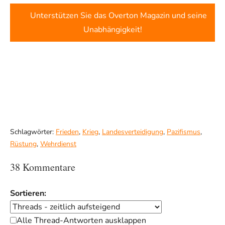
Unterstützen Sie das Overton Magazin und seine
Unabhängigkeit!
Schlagwörter:
Frieden
,
Krieg
,
Landesverteidigung
,
Pazifismus
,
Rüstung
,
Wehrdienst
38 Kommentare
Sortieren:
Alle Thread-Antworten ausklappen