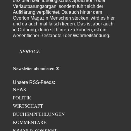
Claire Grube
vor 1 Tag zu:
dezidiert kein ideologisches Sprachrohr oder
»Der freie Wille ist ein Mythos«
Verlautbarungsorgan, sondern fühlt sich der
8
Aufklärung verpflichtet. Da auch hinter dem
Rrrrrrichtig: Kritik am Chef und Du wirst exkludiert. Ein typischer
Schulterklopferblog. Wer wie Herr Erdmann…
Overton Magazin Menschen stecken, wird es hier
und da auch mal falsch liegen. Das ist aber auch
Platons Sokrates
vor 1 Tag zu:
in Ordnung, denn sich irren zu können, ist ein
Die Revolution, die nie scheiterte
14
wesentlicher Bestandteil der Wahrheitsfindung.
Es gibt 3 Arten von Freiheit: die geistige ,die seelische und die physische.
Man darf…
SERVICE
Newsletter abonnieren ✉
Unsere RSS-Feeds:
NEWS
POLITIK
WIRTSCHAFT
BUCHEMPFEHLUNGEN
KOMMENTARE
KRASS & KONKRET