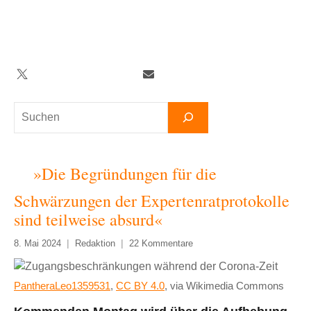
Zum
Inhalt
springen
Twitter
Facebook
YouTube
Telegram
Newsletter
Suchen
»Die Begründungen für die
Schwärzungen der Expertenratprotokolle
sind teilweise absurd«
8. Mai 2024
Redaktion
22 Kommentare
PantheraLeo1359531
,
CC BY 4.0
, via Wikimedia Commons