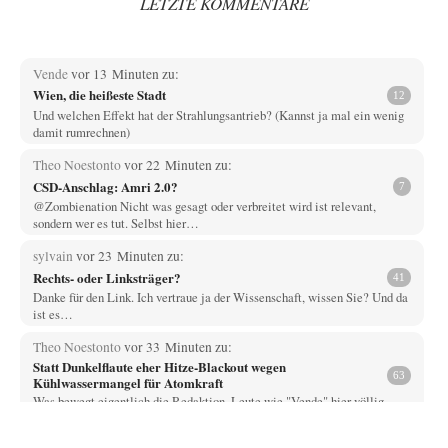
LETZTE KOMMENTARE
Vende
vor 13 Minuten zu:
Wien, die heißeste Stadt
12
Und welchen Effekt hat der Strahlungsantrieb? (Kannst ja mal ein wenig
damit rumrechnen)
Theo Noestonto
vor 22 Minuten zu:
CSD-Anschlag: Amri 2.0?
7
@Zombienation Nicht was gesagt oder verbreitet wird ist relevant,
sondern wer es tut. Selbst hier…
sylvain
vor 23 Minuten zu:
Rechts- oder Linksträger?
41
Danke für den Link. Ich vertraue ja der Wissenschaft, wissen Sie? Und da
ist es…
Theo Noestonto
vor 33 Minuten zu:
Statt Dunkelflaute eher Hitze-Blackout wegen
63
Kühlwassermangel für Atomkraft
Was bewegt eigentlich die Redaktion, Leute wie "Vende" hier völlig
faktenfrei agieren zu lassen? Und…