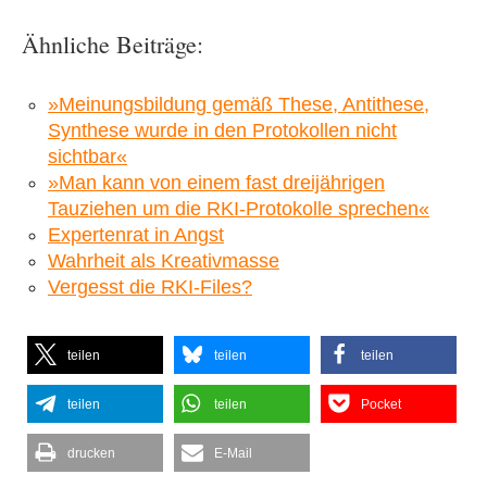
Ähnliche Beiträge:
»Meinungsbildung gemäß These, Antithese,
Synthese wurde in den Protokollen nicht
sichtbar«
»Man kann von einem fast dreijährigen
Tauziehen um die RKI-Protokolle sprechen«
Expertenrat in Angst
Wahrheit als Kreativmasse
Vergesst die RKI-Files?
teilen
teilen
teilen
teilen
teilen
Pocket
drucken
E-Mail