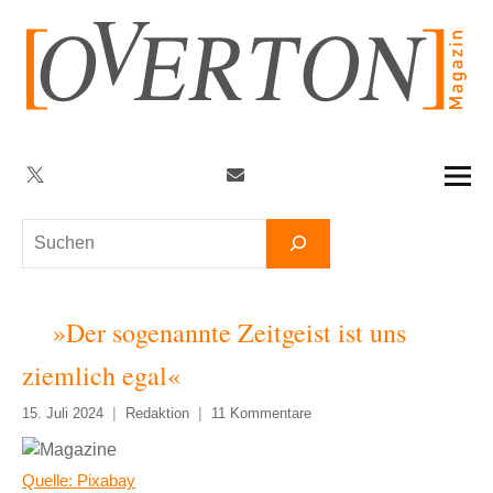
Zum
Inhalt
springen
Twitter
Facebook
YouTube
Telegram
Newsletter
Suchen
»Der sogenannte Zeitgeist ist uns
ziemlich egal«
15. Juli 2024
Redaktion
11 Kommentare
Quelle: Pixabay