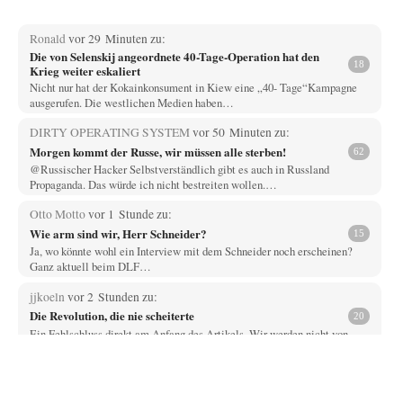
Ronald
vor 29 Minuten zu:
Die von Selenskij angeordnete 40-Tage-Operation hat den
18
Krieg weiter eskaliert
Nicht nur hat der Kokainkonsument in Kiew eine „40- Tage“Kampagne
ausgerufen. Die westlichen Medien haben…
DIRTY OPERATING SYSTEM
vor 50 Minuten zu:
Morgen kommt der Russe, wir müssen alle sterben!
62
@Russischer Hacker Selbstverständlich gibt es auch in Russland
Propaganda. Das würde ich nicht bestreiten wollen.…
Otto Motto
vor 1 Stunde zu:
Wie arm sind wir, Herr Schneider?
15
Ja, wo könnte wohl ein Interview mit dem Schneider noch erscheinen?
Ganz aktuell beim DLF…
jjkoeln
vor 2 Stunden zu:
Die Revolution, die nie scheiterte
20
Ein Fehlschluss direkt am Anfang des Artikels. Wir werden nicht von
einem System gesteuert, sondern…
Mischa
vor 2 Stunden zu:
Russische Blockade des Schwarzen Meeres
21