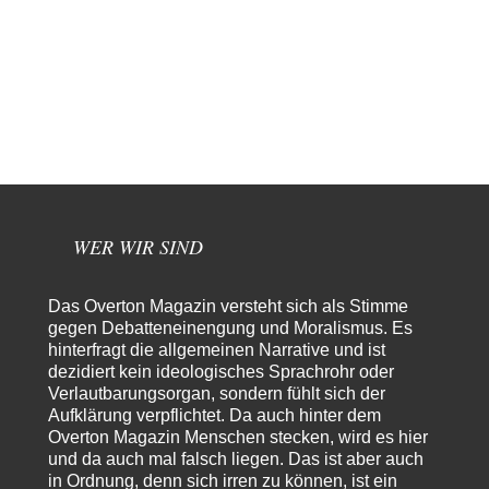
Wolfgang Wirth
vor 10 Stunden zu:
Entkernen, Umfunktionieren und (feindlich) Übernehmen
48
@Froschhaut Vielen Dank für Ihre freundlichen Worte. Ich nehme an,
dass ich dass stellvertretend auch…
ratzefatz
vor 12 Stunden zu:
Klimalüge und Klimadiktatur?
38
Es gibt genau zwei Faktoren, die für unser Klima (eigentlich: die Klimata
der verschiedenen Klimazonen)…
arth_
vor 13 Stunden zu:
WER WIR SIND
Sollte Bundeswehrwerbung verboten werden?
33
Nr. 6 halte ich für thematisch verfehlt. Unabhängig davon wie man zu
Saudibarbarien oder der…
Das Overton Magazin versteht sich als Stimme
gegen Debatteneinengung und Moralismus. Es
W. Heines
vor 13 Stunden zu:
hinterfragt die allgemeinen Narrative und ist
Junglöwen des Kalifats
3
dezidiert kein ideologisches Sprachrohr oder
Vielen Dank an die Autoren des Artikels dafür, daß sie die Situation einer
Ethnie beleuchten,…
Verlautbarungsorgan, sondern fühlt sich der
Aufklärung verpflichtet. Da auch hinter dem
Zack15
vor 20 Stunden zu:
Overton Magazin Menschen stecken, wird es hier
Leihmutterschaft als Zweig des Transhumanismus
34
und da auch mal falsch liegen. Das ist aber auch
Spahn ist an seiner offensichtlichen kognitiven Dissonanz gescheitert,
in Ordnung, denn sich irren zu können, ist ein