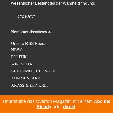
und weil Viele in seiner Partei auf…
wesentlicher Bestandteil der Wahrheitsfindung.
PRO1
vor 1 Tag zu:
Synthese und Konkurrenz
1
SERVICE
Die Natur ist die kreative Gestalt, um Inspiration zu erlangen. Die heute
Natur und ihr…
Newsletter abonnieren ✉
Unsere RSS-Feeds:
NEWS
POLITIK
WIRTSCHAFT
BUCHEMPFEHLUNGEN
KOMMENTARE
KRASS & KONKRET
INFORMATIONEN
Unterstütze das Overton Magazin: mit einem
Abo bei
Steady
oder
direkt
!