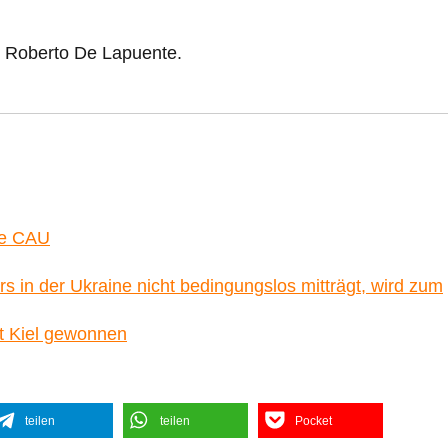
d Roberto De Lapuente.
die CAU
s in der Ukraine nicht bedingungslos mitträgt, wird zum
ät Kiel gewonnen
teilen
teilen
Pocket