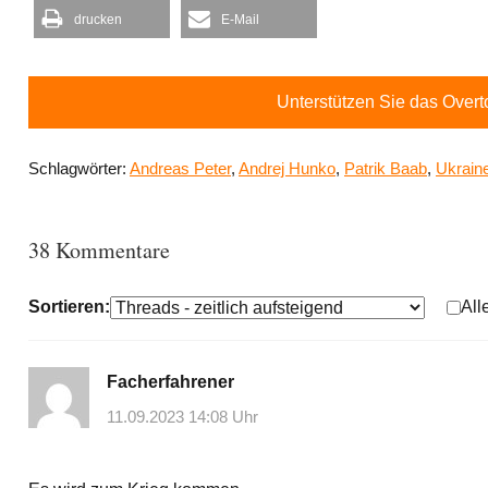
drucken
E-Mail
Unterstützen Sie das Over
Schlagwörter:
Andreas Peter
,
Andrej Hunko
,
Patrik Baab
,
Ukrain
38 Kommentare
Sortieren:
All
Facherfahrener
11.09.2023 14:08 Uhr