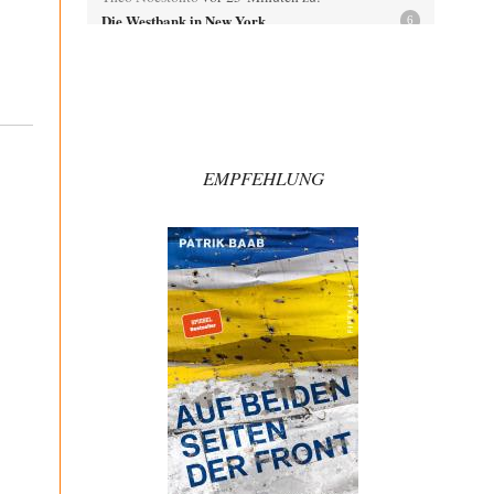
Die Westbank in New York
6
"Das hielt Amerika nicht davon ab, Afghanistan zu
besetzen, die Gesellschaft umzubauen, den
Drogenanbau zu…
AeaP
vor 1 Stunde zu:
Absurde Debatte um Ceuta-„Invasion“ durch
9
Marokko vertieft EU-Spaltung
EMPFEHLUNG
Jetzt versuchen "interessierte Kreise" Georg Restle
fertigzumachen, der in der Ceuta-Angelegenheit von
einem "US-israelisch-marokkanischen Bündnis"…
Adel verpflichtet
vor 2 Stunden zu:
CSD-Anschlag: Amri 2.0?
3
Wir werden doch wie immer auch hier nur verarscht und
wer glaubt das ein SWAT-Team…
Adel verpflichtet
vor 2 Stunden zu:
Die Macht der KI-Besitzer
11
This is what we get: Gates Foundation finanziert KI-
gesteuerte Erschaffung synthetischer Viren. Nicht nur
das…
Theo Noestonto
vor 2 Stunden zu:
Rechts- oder Linksträger?
40