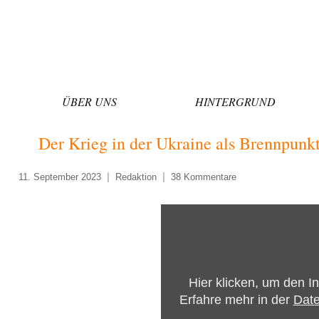
Zum
Inhalt
springen
ÜBER UNS
HINTERGRUND
Der Krieg in der Ukraine als Brennpunk
11. September 2023
Redaktion
38 Kommentare
„Der
Krieg
in
der
Hier klicken, um den I
Ukraine
Erfahre mehr in der
Date
als