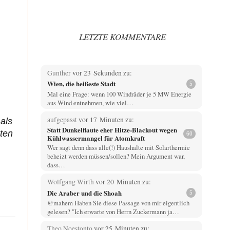
LETZTE KOMMENTARE
Gunther
vor 23 Sekunden zu:
Wien, die heißeste Stadt
5
Mal eine Frage: wenn 100 Windräder je 5 MW Energie
aus Wind entnehmen, wie viel…
aufgepasst
vor 17 Minuten zu:
als
Statt Dunkelflaute eher Hitze-Blackout wegen
ten
60
Kühlwassermangel für Atomkraft
Wer sagt denn dass alle(!) Haushalte mit Solarthermie
beheizt werden müssen/sollen? Mein Argument war,
dass…
Wolfgang Wirth
vor 20 Minuten zu:
Die Araber und die Shoah
5
@mahem Haben Sie diese Passage von mir eigentlich
gelesen? "Ich erwarte von Herrn Zuckermann ja…
Theo Noestonto
vor 25 Minuten zu: