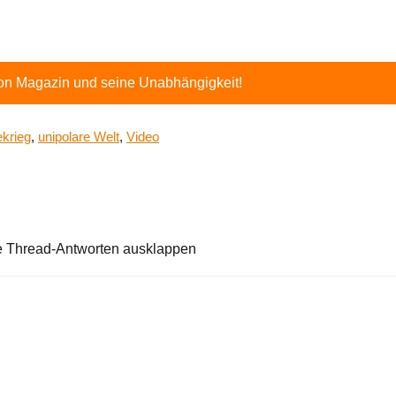
ton Magazin und seine Unabhängigkeit!
ekrieg
,
unipolare Welt
,
Video
e Thread-Antworten ausklappen