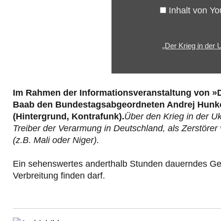
Brennpunkt
Inhalt von Y
geostrategischer
Verschiebungen“
„Der Krieg in der
von
YouTube
anzeigen
Im Rahmen der Informationsveranstaltung von »De
Baab den Bundestagsabgeordneten Andrej Hunko 
(Hintergrund, Kontrafunk).
Über den Krieg in der Uk
Treiber der Verarmung in Deutschland, als Zerstöre
(z.B. Mali oder Niger).
Ein sehenswertes anderthalb Stunden dauerndes Ge
Verbreitung finden darf.