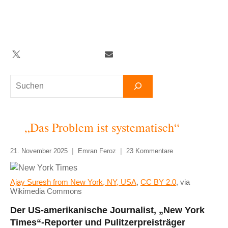
Zum
Inhalt
springen
Twitter
Facebook
YouTube
Telegram
Newsletter
Suchen
„Das Problem ist systematisch“
21. November 2025
Emran Feroz
23 Kommentare
Ajay Suresh from New York, NY, USA
,
CC BY 2.0
, via
Wikimedia Commons
Der US-amerikanische Journalist, „New York
Times“-Reporter und Pulitzerpreisträger