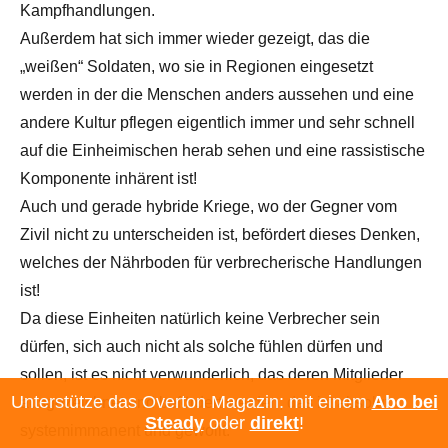
Kampfhandlungen.
Außerdem hat sich immer wieder gezeigt, das die
„weißen“ Soldaten, wo sie in Regionen eingesetzt
werden in der die Menschen anders aussehen und eine
andere Kultur pflegen eigentlich immer und sehr schnell
auf die Einheimischen herab sehen und eine rassistische
Komponente inhärent ist!
Auch und gerade hybride Kriege, wo der Gegner vom
Zivil nicht zu unterscheiden ist, befördert dieses Denken,
welches der Nährboden für verbrecherische Handlungen
ist!
Da diese Einheiten natürlich keine Verbrecher sein
dürfen, sich auch nicht als solche fühlen dürfen und
sollen, ist es nicht verwunderlich, das deren Mitglieder
Unterstütze das Overton Magazin: mit einem
Abo bei
ausgezeichnet und befördert werden, das ist absolut
Steady
oder
direkt
!
systemimmanent und gewollt.