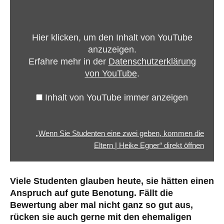
Sie
Studenten
eine
Hier klicken, um den Inhalt von YouTube
zwei
anzuzeigen.
geben,
Erfahre mehr in der
Datenschutzerklärung
kommen
von YouTube
.
die
Eltern
Inhalt von YouTube immer anzeigen
|
Heike
Egner“
„Wenn Sie Studenten eine zwei geben, kommen die
von
Eltern | Heike Egner“ direkt öffnen
YouTube
anzeigen
Viele Studenten glauben heute, sie hätten einen
Anspruch auf gute Benotung. Fällt die
Bewertung aber mal nicht ganz so gut aus,
rücken sie auch gerne mit den ehemaligen