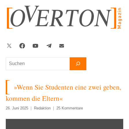
Zum
Inhalt
springen
Twitter
Facebook
YouTube
Telegram
Newsletter
Suchen
»Wenn Sie Studenten eine zwei geben,
kommen die Eltern«
26. Juni 2025
Redaktion
25 Kommentare
„Wenn