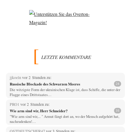
LETZTE KOMMENTARE
jjkoeln
vor 2 Stunden zu:
Russische Blockade des Schwarzen Meeres
24
Die witzigste Form der ukrainischen Klage ist, dass Schiffe, die unter der
Flagge eines Drittstaates…
PRO1
vor 2 Stunden zu:
Wie arm sind wir, Herr Schneider?
16
"Wie arm sind wir,... " Armut fängt dort an, wo der Mensch aufgehört hat,
nachzudenken!…
OSTDEUTSCHER47
vor 3 Stunden zu: