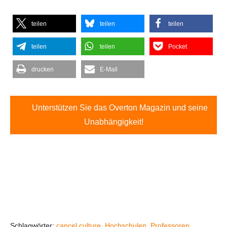
teilen
teilen
teilen
teilen
teilen
Pocket
drucken
E-Mail
Unterstützen Sie das Overton Magazin und seine
Unabhängigkeit!
Schlagwörter:
cancel culture
,
Hochschulen
,
Professoren
,