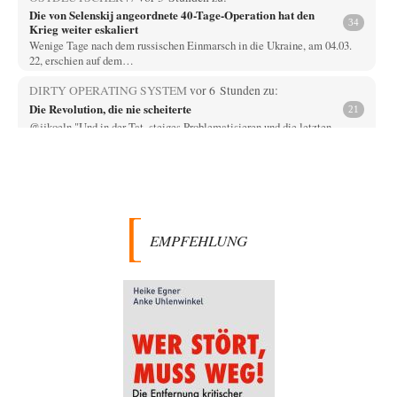
Die von Selenskij angeordnete 40-Tage-Operation hat den
34
Krieg weiter eskaliert
Wenige Tage nach dem russischen Einmarsch in die Ukraine, am 04.03.
22, erschien auf dem…
DIRTY OPERATING SYSTEM
vor 6 Stunden zu:
Die Revolution, die nie scheiterte
21
@jjkoeln "Und in der Tat, steiges Problematisieren und die letzten
Winkel analysieren ist nicht hilfreich.…
Bernie
vor 6 Stunden zu:
Der Anschlag auf eine Lebenslüge
3
@Thomas Danke für den hilfreichen Hinweis ;-) Ob Hamed Abdel-Samad
seine Thesen von Ex-US-Präsident Bush…
EMPFEHLUNG
Klau-Die
vor 6 Stunden zu:
Helmut Schelsky – Der Mann, der den Marxismus überlebte
27
Er fragte, wem Fabriken gehören. Die Gegenwart zwingt zu einer anderen
Frage: Wer besitzt die…
DIRTY OPERATING SYSTEM
vor 7 Stunden zu:
Morgen kommt der Russe, wir müssen alle sterben!
62
@Russischer Hacker Selbstverständlich gibt es auch in Russland
Propaganda. Das würde ich nicht bestreiten wollen.…