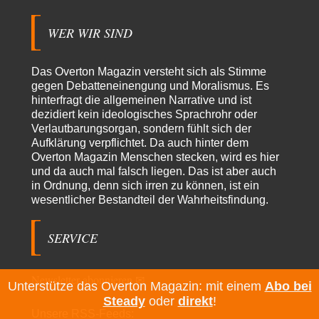
Klimalüge und Klimadiktatur?
25
Es gibt genau zwei Faktoren, die für unser Klima (eigentlich: die Klimata
der verschiedenen Klimazonen)…
WER WIR SIND
arth_
vor 19 Stunden zu:
Sollte Bundeswehrwerbung verboten werden?
33
Das Overton Magazin versteht sich als Stimme
Nr. 6 halte ich für thematisch verfehlt. Unabhängig davon wie man zu
gegen Debatteneinengung und Moralismus. Es
Saudibarbarien oder der…
hinterfragt die allgemeinen Narrative und ist
dezidiert kein ideologisches Sprachrohr oder
W. Heines
vor 19 Stunden zu:
Verlautbarungsorgan, sondern fühlt sich der
Junglöwen des Kalifats
3
Aufklärung verpflichtet. Da auch hinter dem
Vielen Dank an die Autoren des Artikels dafür, daß sie die Situation einer
Overton Magazin Menschen stecken, wird es hier
Ethnie beleuchten,…
und da auch mal falsch liegen. Das ist aber auch
Zack15
vor 1 Tag zu:
in Ordnung, denn sich irren zu können, ist ein
Leihmutterschaft als Zweig des Transhumanismus
34
wesentlicher Bestandteil der Wahrheitsfindung.
Spahn ist an seiner offensichtlichen kognitiven Dissonanz gescheitert,
und weil Viele in seiner Partei auf…
SERVICE
Newsletter abonnieren ✉
Unterstütze das Overton Magazin: mit einem
Abo bei
Steady
oder
direkt
!
Unsere RSS-Feeds: