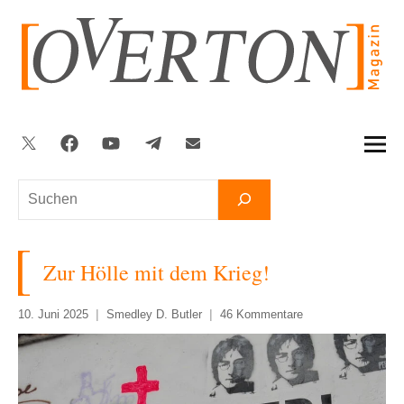
Zum
Inhalt
springen
Twitter
Facebook
YouTube
Telegram
Newsletter
Suchen
Zur Hölle mit dem Krieg!
10. Juni 2025
Smedley D. Butler
46 Kommentare