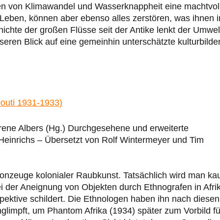
iten von Klimawandel und Wasserknappheit eine machtvol
n Leben, können aber ebenso alles zerstören, was ihnen 
ichte der großen Flüsse seit der Antike lenkt der Umwel
eren Blick auf eine gemeinhin unterschätzte kulturbild
bouti 1931-1933)
 Irene Albers (Hg.) Durchgesehene und erweiterte
einrichs – Übersetzt von Rolf Wintermeyer und Tim
Kronzeuge kolonialer Raubkunst. Tatsächlich wird man k
ei der Aneignung von Objekten durch Ethnografen in Afri
pektive schildert. Die Ethnologen haben ihn nach diesen
nglimpft, um Phantom Afrika (1934) später zum Vorbild fü