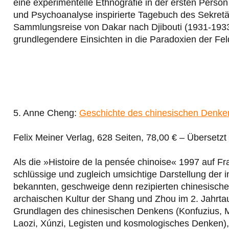
eine experimentelle Ethnografie in der ersten Person
und Psychoanalyse inspirierte Tagebuch des Sekretär
Sammlungsreise von Dakar nach Djibouti (1931-1933),
grundlegendere Einsichten in die Paradoxien der Feld
5. Anne Cheng:
Geschichte des chinesischen Denk
Felix Meiner Verlag, 628 Seiten, 78,00 € – Übersetzt
Als die »Histoire de la pensée chinoise« 1997 auf Fr
schlüssige und zugleich umsichtige Darstellung der i
bekannten, geschweige denn rezipierten chinesische
archaischen Kultur der Shang und Zhou im 2. Jahrtau
Grundlagen des chinesischen Denkens (Konfuzius, Mò
Laozi, Xúnzi, Legisten und kosmologisches Denken),