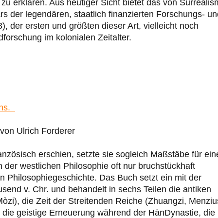
 zu erklären. Aus heutiger Sicht bietet das von Surreali
s der legendären, staatlich finanzierten Forschungs- un
 der ersten und größten dieser Art, vielleicht noch
forschung im kolonialen Zeitalter.
ens.
 von Ulrich Forderer
anzösisch erschien, setzte sie sogleich Maßstäbe für ein
n der westlichen Philosophie oft nur bruchstückhaft
n Philosophiegeschichte. Das Buch setzt ein mit der
send v. Chr. und behandelt in sechs Teilen die antiken
zi), die Zeit der Streitenden Reiche (Zhuangzi, Menziu
 die geistige Erneuerung während der Hàn­Dynastie, die