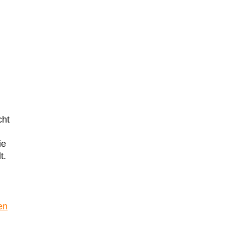
cht
ie
t.
en