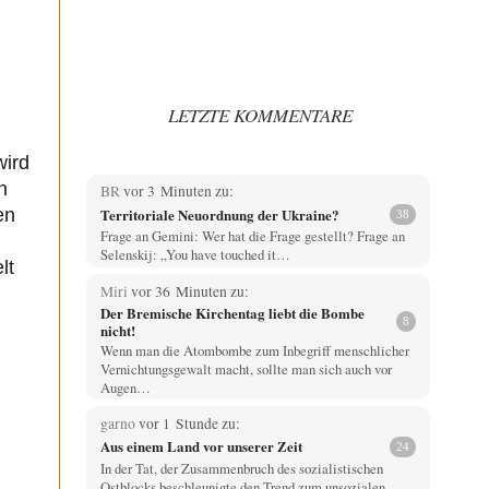
LETZTE KOMMENTARE
wird
n
BR
vor 3 Minuten zu:
Territoriale Neuordnung der Ukraine?
en
38
Frage an Gemini: Wer hat die Frage gestellt? Frage an
Selenskij: „You have touched it…
lt
Miri
vor 36 Minuten zu:
Der Bremische Kirchentag liebt die Bombe
8
nicht!
Wenn man die Atombombe zum Inbegriff menschlicher
Vernichtungsgewalt macht, sollte man sich auch vor
Augen…
garno
vor 1 Stunde zu:
Aus einem Land vor unserer Zeit
24
In der Tat, der Zusammenbruch des sozialistischen
Ostblocks beschleunigte den Trend zum unsozialen