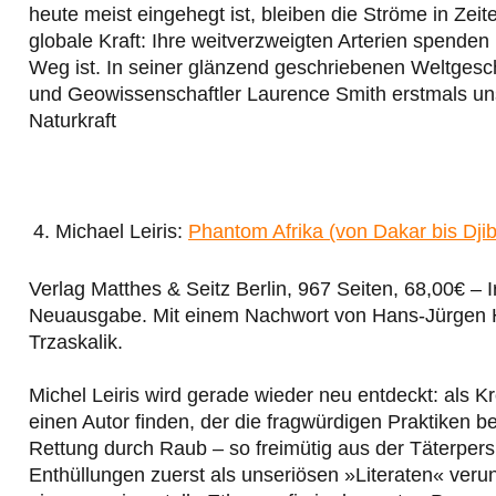
heute meist eingehegt ist, bleiben die Ströme in Ze
globale Kraft: Ihre weitverzweigten Arterien spende
Weg ist. In seiner glänzend geschriebenen Weltgesch
und Geowissenschaftler Laurence Smith erstmals uns
Naturkraft
Michael Leiris:
Phantom Afrika (von Dakar bis Dji
Verlag Matthes & Seitz Berlin, 967 Seiten, 68,00€ –
Neuausgabe. Mit einem Nachwort von Hans-Jürgen H
Trzaskalik.
Michel Leiris wird gerade wieder neu entdeckt: als 
einen Autor finden, der die fragwürdigen Praktiken b
Rettung durch Raub – so freimütig aus der Täterpers
Enthüllungen zuerst als unseriösen »Literaten« veru