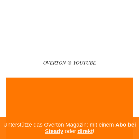
die sogenannte „Priesterschaft der Intellektuellen“…
Otto Motto
vor 32 Minuten zu:
Wie arm sind wir, Herr Schneider?
11
Nach meiner Wahrnehmung ist der Schneider so ein typischer Vertreter
der trocken-duscher. Man findet sie…
Adel verpflichtet
vor 3 Stunden zu:
»Der freie Wille ist ein Mythos«
70
Vielen Dank, hatte ich nicht auf dem Schirm, weil ich ihn nicht mehr
lese. Beweist…
OVERTON @ YOUTUBE
Wallenstein
vor 5 Stunden zu:
Die Revolution, die nie scheiterte
19
NeeNee, Kampfflugzeuge können schon deshalb nicht negativ auf
Klimabilanzen einwirken, weil das "Pariser Klimaschutzabkommen"
Emissionen…
garno
vor 5 Stunden zu:
Absurde Debatte um Ceuta-„Invasion“ durch Marokko
28
vertieft EU-Spaltung
Gratuliere, du hast erkannt wer hier der Bösewicht ist. Dann kann es ja
Unterstütze das Overton Magazin: mit einem
Abo bei
gar nicht…
Steady
oder
direkt
!
Schattenland
vor 6 Stunden zu: