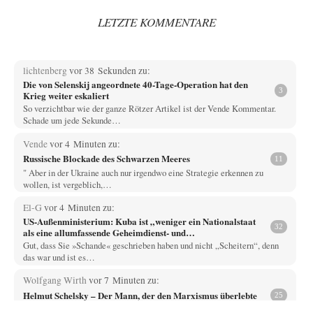
LETZTE KOMMENTARE
lichtenberg
vor 38 Sekunden zu:
Die von Selenskij angeordnete 40-Tage-Operation hat den
3
Krieg weiter eskaliert
So verzichtbar wie der ganze Rötzer Artikel ist der Vende Kommentar.
Schade um jede Sekunde…
Vende
vor 4 Minuten zu:
Russische Blockade des Schwarzen Meeres
11
" Aber in der Ukraine auch nur irgendwo eine Strategie erkennen zu
wollen, ist vergeblich,…
El-G
vor 4 Minuten zu:
US-Außenministerium: Kuba ist „weniger ein Nationalstaat
32
als eine allumfassende Geheimdienst- und
Subversionsoperation
Gut, dass Sie »Schande« geschrieben haben und nicht „Scheitern“, denn
das war und ist es…
Wolfgang Wirth
vor 7 Minuten zu:
Helmut Schelsky – Der Mann, der den Marxismus überlebte
25
@Adel verpflichtet Sie schreiben: "Es ist doch völlig einleuchtend, das