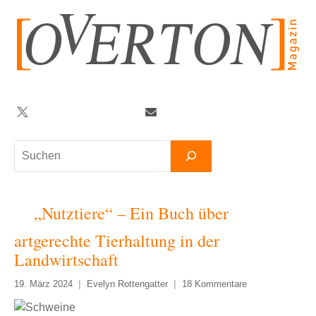
Zum
Inhalt
springen
Twitter
Facebook
YouTube
Telegram
Newsletter
Suchen
„Nutztiere“ – Ein Buch über
artgerechte Tierhaltung in der
Landwirtschaft
19. März 2024
Evelyn Rottengatter
18 Kommentare