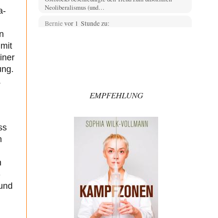
Neoliberalismus (und…
a-
Bernie
vor 1 Stunde zu:
CSD-Anschlag: Amri 2.0?
n
14
Als Ergänzung noch was: Die üblichen Betroffenen
mit
melden sich auch zu Wort, aber leider werden…
iner
Jasmina
vor 1 Stunde zu:
ung.
Wien, die heißeste Stadt
38
.
Genau! Und was natürlich dazu kommt sind die
EMPFEHLUNG
überbordenden Rechenzentren! Heute muss ja jeder
wegen…
Klau-Die
vor 2 Stunden zu:
ss
Statt Dunkelflaute eher Hitze-Blackout wegen
71
Kühlwassermangel für Atomkraft
n
Würden PV-Anlagen zu Marktbedingungen betrieben,
würden sie sich beim derzeitigen Ausbaustand kaum
n
lohnen. Ob sich…
-
Theo Noestonto
vor 4 Stunden zu:
 und
Die Macht der KI-Besitzer
17
@DIRTY OPERATING SYSTEM Ihre Argumentation
teile ich, soweit wir uns auf den aktuellen Moment
beziehen.…