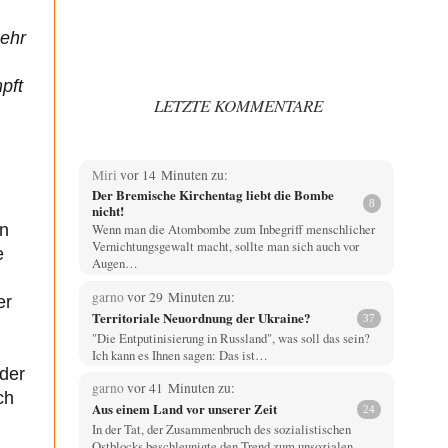
mehr
pft
LETZTE KOMMENTARE
Miri
vor 14 Minuten zu:
Der Bremische Kirchentag liebt die Bombe
8
nicht!
Wenn man die Atombombe zum Inbegriff menschlicher
en
Vernichtungsgewalt macht, sollte man sich auch vor
e
Augen…
garno
vor 29 Minuten zu:
er
Territoriale Neuordnung der Ukraine?
37
"Die Entputinisierung in Russland", was soll das sein?
Ich kann es Ihnen sagen: Das ist…
der
garno
vor 41 Minuten zu:
ch
Aus einem Land vor unserer Zeit
24
In der Tat, der Zusammenbruch des sozialistischen
Ostblocks beschleunigte den Trend zum unsozialen