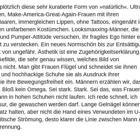
lötzlich diese sehr kuratierte Form von »natürlich«. Ultr
ypen, Make-America-Great-Again-Frauen mit ihren
aaren, immergleichen Lippen, ohne Tattoos, eingenäht i
en unifarbenen Kostümchen. Looksmaxxing-Männer, die 
d Pumper-Attitüde versuchen, ihr fragiles Ego hinter e
eit zu verstecken. Ein neues Normschön bis zur Entsättig
von ungefähr. Ästhetik ist eine Zugehörigkeitserklärung
Gefilde, die sehr genau wissen, welches Bild von
 nicht. Man gibt Frauen Flügel und schneidet sie ihnen
s und hochhackige Schuhe sie als Ausdruck ihrer
e ihre Bewegungsfreiheit ein. Männern erzählen wir, da
. Bloß kein Omega. Sei stark. Stark. Sei das, was Fraue
nn in hohen Schuhen nicht laufen. Ich rede schnell, ich
risur, die gewaschen werden darf. Lange Gelnägel könne
latz halten, aber nicht die Hand eines Verwundeten im U
litische Strömung, desto klarer die Linie zwischen Mann
Trennung.