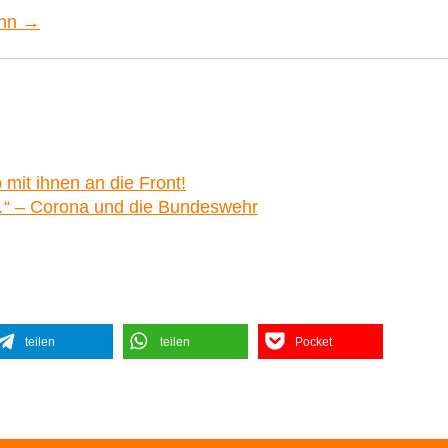
ann →
mit ihnen an die Front!
te…“ – Corona und die Bundeswehr
teilen
teilen
Pocket