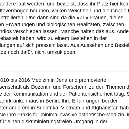
 andere laut werden, und beweist, dass ihr Platz hier kei
hhaltevermögen beruhen, wirken Weichheit und die Gnade 
kontrollieren. Und dann sind da die »Zu«-Frauen, die es
hen Erwartungen und biologischen Realitäten, zwischen
 endlos verschieben lassen. Manche halten das aus. Ande
gebastelt haben, wird zu einem Bestehen in der
ellungen auf sich prasseln lässt. Aus Aussehen und Best
ade noch dafür, nicht umzukippen.
2010 bis 2016 Medizin in Jena und promovierte
issenschaft als Dozentin und Forscherin zu den Themen 
 der Kommunikation und der Patientensicherheit tätig. S
wehrkrankenhaus in Berlin. Ihre Erfahrungen bei der
unter anderem in Südafrika, Vietnam und Afghanistan ha
sie ihre Praxis für minimalinvasive ästhetische Medizin, i
für einen diskriminierungsfreien Umgang in der