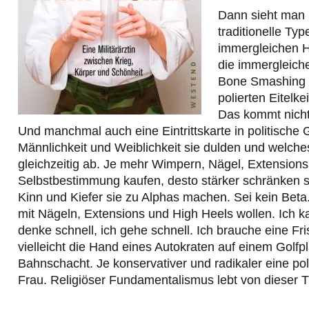
Dann sieht man p
traditionelle T
immergleichen H
die immergleich
Bone Smashing un
polierten Eitelk
Das kommt nicht 
Und manchmal auch eine Eintrittskarte in politische 
Männlichkeit und Weiblichkeit sie dulden und welches
gleichzeitig ab. Je mehr Wimpern, Nägel, Extension
Selbstbestimmung kaufen, desto stärker schränken si
Kinn und Kiefer sie zu Alphas machen. Sei kein Beta
mit Nägeln, Extensions und High Heels wollen. Ich ka
denke schnell, ich gehe schnell. Ich brauche eine F
vielleicht die Hand eines Autokraten auf einem Golfp
Bahnschacht. Je konservativer und radikaler eine po
Frau. Religiöser Fundamentalismus lebt von dieser 