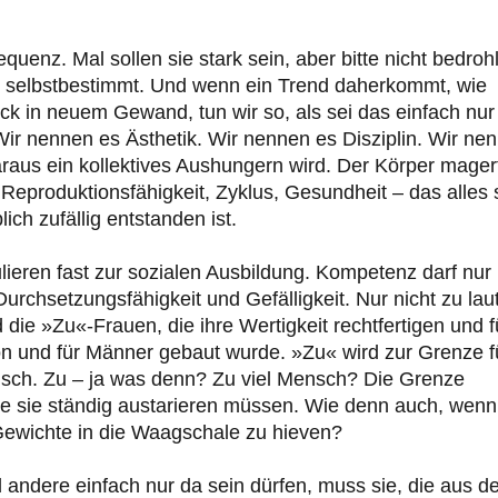
uenz. Mal sollen sie stark sein, aber bitte nicht bedrohl
ht selbstbestimmt. Und wenn ein Trend daherkommt, wie
ck in neuem Gewand, tun wir so, als sei das einfach nur
 Wir nennen es Ästhetik. Wir nennen es Disziplin. Wir ne
raus ein kollektives Aushungern wird. Der Körper mager
. Reproduktionsfähigkeit, Zyklus, Gesundheit – das alles 
ch zufällig entstanden ist.
eren fast zur sozialen Ausbildung. Kompetenz darf nur 
urchsetzungsfähigkeit und Gefälligkeit. Nur nicht zu laut
 die »Zu«-Frauen, die ihre Wertigkeit rechtfertigen und f
on und für Männer gebaut wurde. »Zu« wird zur Grenze f
terisch. Zu – ja was denn? Zu viel Mensch? Die Grenze
die sie ständig austarieren müssen. Wie denn auch, wenn
Gewichte in die Waagschale zu hieven?
d andere einfach nur da sein dürfen, muss sie, die aus 