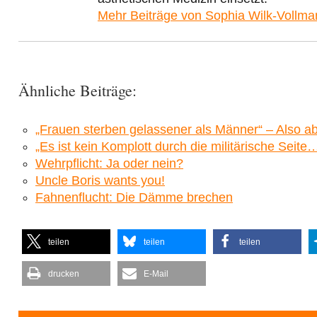
Mehr Beiträge von Sophia Wilk-Vollm
Ähnliche Beiträge:
„Frauen sterben gelassener als Männer“ – Also ab 
„Es ist kein Komplott durch die militärische Sei
Wehrpflicht: Ja oder nein?
Uncle Boris wants you!
Fahnenflucht: Die Dämme brechen
teilen
teilen
teilen
drucken
E-Mail