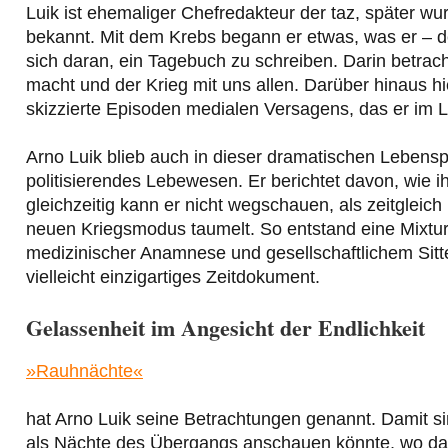
Luik ist ehemaliger Chefredakteur der taz, später wu
bekannt. Mit dem Krebs begann er etwas, was er – d
sich daran, ein Tagebuch zu schreiben. Darin betrach
macht und der Krieg mit uns allen. Darüber hinaus hi
skizzierte Episoden medialen Versagens, das er im 
Arno Luik blieb auch in dieser dramatischen Lebenspha
politisierendes Lebewesen. Er berichtet davon, wie ih
gleichzeitig kann er nicht wegschauen, als zeitgleic
neuen Kriegsmodus taumelt. So entstand eine Mixtu
medizinischer Anamnese und gesellschaftlichem Sitt
vielleicht einzigartiges Zeitdokument.
Gelassenheit im Angesicht der Endlichkeit
»Rauhnächte«
hat Arno Luik seine Betrachtungen genannt. Damit 
als Nächte des Übergangs anschauen könnte, wo das