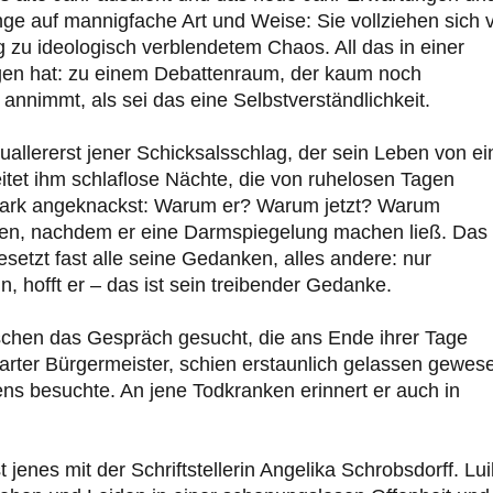
e auf mannigfache Art und Weise: Sie vollziehen sich 
 zu ideologisch verblendetem Chaos. All das in einer
zogen hat: zu einem Debattenraum, der kaum noch
annimmt, als sei das eine Selbstverständlichkeit.
allererst jener Schicksalsschlag, der sein Leben von e
tet ihm schlaflose Nächte, die von ruhelosen Tagen
 stark angeknackst: Warum er? Warum jetzt? Warum
lten, nachdem er eine Darmspiegelung machen ließ. Das
esetzt fast alle seine Gedanken, alles andere: nur
in, hofft er – das ist sein treibender Gedanke.
nschen das Gespräch gesucht, die ans Ende ihrer Tage
rter Bürgermeister, schien erstaunlich gelassen gewes
bens besuchte. An jene Todkranken erinnert er auch in
jenes mit der Schriftstellerin Angelika Schrobsdorff. Lui