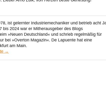
e:
Lieber Arno Luik, von Herzen beste Genesung!
78, ist gelernter Industriemechaniker und betrieb acht J
7 bis 2024 war er Mitherausgeber des Blogs
beim »Neuen Deutschland« und schrieb regelmäßig für
eur bei »Overton Magazin«. De Lapuente hat eine
kfurt am Main.
nte →