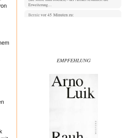
Erweiterung…
von
Bernie
vor 45 Minuten zu:
CSD-Anschlag: Amri 2.0?
14
Als Ergänzung noch was: Die üblichen Betroffenen
melden sich auch zu Wort, aber leider werden…
inem
Jasmina
vor 58 Minuten zu:
Wien, die heißeste Stadt
38
Genau! Und was natürlich dazu kommt sind die
EMPFEHLUNG
überbordenden Rechenzentren! Heute muss ja jeder
wegen…
Klau-Die
vor 2 Stunden zu:
Statt Dunkelflaute eher Hitze-Blackout wegen
71
Kühlwassermangel für Atomkraft
Würden PV-Anlagen zu Marktbedingungen betrieben,
würden sie sich beim derzeitigen Ausbaustand kaum
en
lohnen. Ob sich…
Theo Noestonto
vor 3 Stunden zu:
Die Macht der KI-Besitzer
17
@DIRTY OPERATING SYSTEM Ihre Argumentation
k
teile ich, soweit wir uns auf den aktuellen Moment
beziehen.…