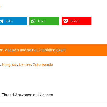
«
teilen
teilen
Pocket
ton Magazin und seine Unabhängigkeit!
s
,
Krieg
,
taz
,
Ukraine
,
Zeitenwende
e Thread-Antworten ausklappen