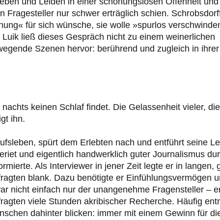
r Leben und Leiden in einer schonungslosen Offenheit und
en Fragesteller nur schwer erträglich schien. Schrobsdorf
schung« für sich wünsche, sie wolle »spurlos verschwinde
ber Luik ließ dieses Gespräch nicht zu einem weinerlichen
wegende Szenen hervor: berührend und zugleich in ihrer
achts keinen Schlaf findet. Die Gelassenheit vieler, die
gt ihn.
ufsleben, spürt dem Erlebten nach und entführt seine L
eriet und eigentlich handwerklich guter Journalismus du
ierte. Als Interviewer in jener Zeit legte er in langen, 
fragten blank. Dazu benötigte er Einfühlungsvermögen 
war nicht einfach nur der unangenehme Fragensteller – e
ragten viele Stunden akribischer Recherche. Häufig entr
schen dahinter blicken: immer mit einem Gewinn für di