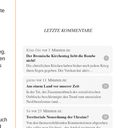
te
LETZTE KOMMENTARE
Klau-Die
vor 3 Minuten zu:
eg,
Der Bremische Kirchentag liebt die Bombe
nen
5
nicht!
s
Die christlichen Kirchen haben bisher noch jedem Krieg
ihren Segen gegeben. Der Vatikan hat aktiv…
garno
vor 11 Minuten zu:
Aus einem Land vor unserer Zeit
24
In der Tat, der Zusammenbruch des sozialistischen
Ostblocks beschleunigte den Trend zum unsozialen
Neoliberalismus (und…
Su
vor 23 Minuten zu:
Territoriale Neuordnung der Ukraine?
36
uch
Von den themaverfehlenden Kommentatoren abgesehen
d
(die sollte man löschen) - der Artikel resümiert die