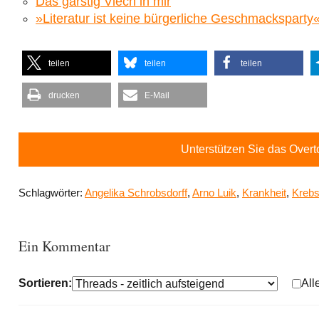
Das garstig Viech in mir
»Literatur ist keine bürgerliche Geschmacksparty
teilen
teilen
teilen
drucken
E-Mail
Unterstützen Sie das Over
Schlagwörter:
Angelika Schrobsdorff
,
Arno Luik
,
Krankheit
,
Kreb
Ein Kommentar
Sortieren:
All