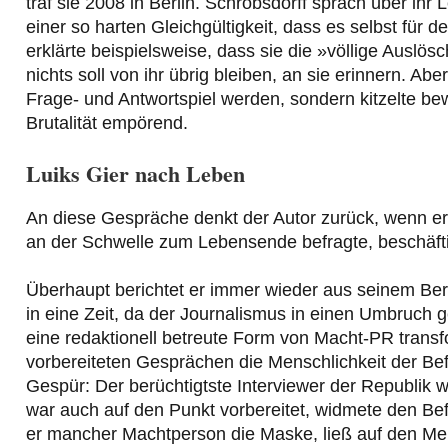
traf sie 2008 in Berlin. Schrobsdorff sprach über ih
einer so harten Gleichgültigkeit, dass es selbst für d
erklärte beispielsweise, dass sie die »völlige Auslö
nichts soll von ihr übrig bleiben, an sie erinnern. A
Frage- und Antwortspiel werden, sondern kitzelte be
Brutalität empörend.
Luiks Gier nach Leben
An diese Gespräche denkt der Autor zurück, wenn er n
an der Schwelle zum Lebensende befragte, beschäfti
Überhaupt berichtet er immer wieder aus seinem Ber
in eine Zeit, da der Journalismus in einen Umbruch g
eine redaktionell betreute Form von Macht-PR transform
vorbereiteten Gesprächen die Menschlichkeit der Be
Gespür: Der berüchtigtste Interviewer der Republik 
war auch auf den Punkt vorbereitet, widmete den Bef
er mancher Machtperson die Maske, ließ auf den Men