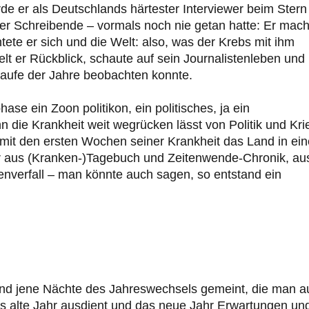
rde er als Deutschlands härtester Interviewer beim Stern
er Schreibende – vormals noch nie getan hatte: Er mach
tete er sich und die Welt: also, was der Krebs mit ihm
elt er Rückblick, schaute auf sein Journalistenleben und
Laufe der Jahre beobachten konnte.
se ein Zoon politikon, ein politisches, ja ein
n die Krankheit weit wegrücken lässt von Politik und Kri
h mit den ersten Wochen seiner Krankheit das Land in ei
r aus (Kranken-)Tagebuch und Zeitenwende-Chronik, au
enverfall – man könnte auch sagen, so entstand ein
sind jene Nächte des Jahreswechsels gemeint, die man a
 alte Jahr ausdient und das neue Jahr Erwartungen un