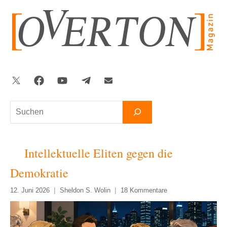
Zum
Inhalt
springen
Twitter
Facebook
YouTube
Telegram
Newsletter
Suchen
Intellektuelle Eliten gegen die
Demokratie
12. Juni 2026
Sheldon S. Wolin
18 Kommentare