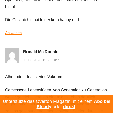
bleibt.
Die Geschichte hat leider kein happy-end.
Antworten
Ronald Mc Donald
12.06.2026 19:23 Uhr
Äther oder idealisiertes Vakuum
Gemessene Lebenslügen, von Generation zu Generation
weiter gereicht, bereiten einem das Leben deutlich
Unterstütze das Overton Magazin: mit einem
Abo bei
angenehmer, als wären die unsäglichen Abgründe der
Steady
oder
direkt
!
zahllos geschundenen menschlichen Seelen durch sie