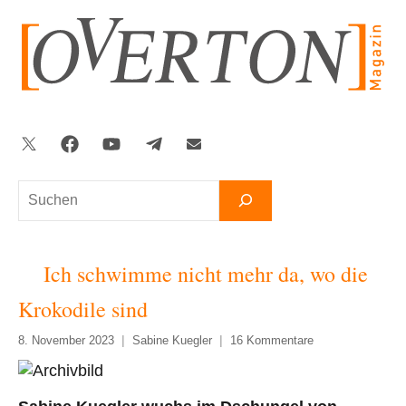
Zum
Inhalt
springen
Twitter
Facebook
YouTube
Telegram
Newsletter
Suchen
Ich schwimme nicht mehr da, wo die
Krokodile sind
8. November 2023
Sabine Kuegler
16 Kommentare