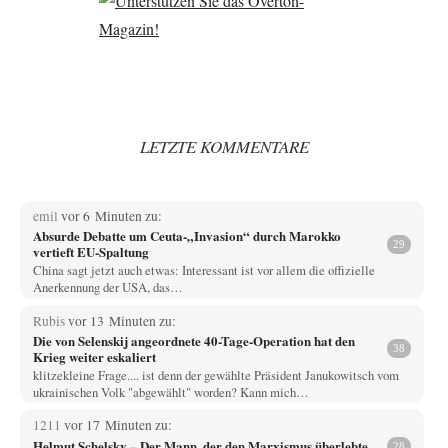
LETZTE KOMMENTARE
emil
vor 6 Minuten zu:
Absurde Debatte um Ceuta-„Invasion“ durch Marokko
29
vertieft EU-Spaltung
China sagt jetzt auch etwas: Interessant ist vor allem die offizielle
Anerkennung der USA, das…
Rubis
vor 13 Minuten zu:
Die von Selenskij angeordnete 40-Tage-Operation hat den
38
Krieg weiter eskaliert
klitzekleine Frage.... ist denn der gewählte Präsident Janukowitsch vom
ukrainischen Volk "abgewählt" worden? Kann mich…
1211
vor 17 Minuten zu:
Helmut Schelsky – Der Mann, der den Marxismus überlebte
28