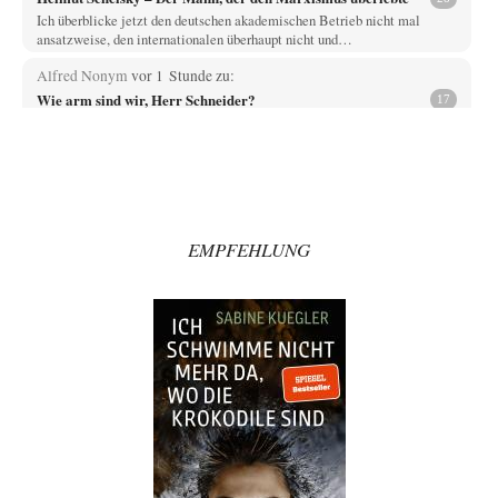
Ich überblicke jetzt den deutschen akademischen Betrieb nicht mal
ansatzweise, den internationalen überhaupt nicht und…
Alfred Nonym
vor 1 Stunde zu:
Wie arm sind wir, Herr Schneider?
17
Na das ist doch eine echte soziale Ader. Solche Sozialisten hatten wir
schon zwei Mal,…
jjkoeln
vor 6 Stunden zu:
Russische Blockade des Schwarzen Meeres
25
Die witzigste Form der ukrainischen Klage ist, dass Schiffe, die unter der
Flagge eines Drittstaates…
EMPFEHLUNG
overton4cm
vor 8 Stunden zu:
Morgen kommt der Russe, wir müssen alle sterben!
66
Kurz gesagt: der Autor dieses Kommentars weiß es ganz genau. Er hat die
Deutungshoheit. In…
DIRTY OPERATING SYSTEM
vor 10 Stunden zu:
Die Revolution, die nie scheiterte
21
@jjkoeln "Und in der Tat, steiges Problematisieren und die letzten
Winkel analysieren ist nicht hilfreich.…
Bernie
vor 10 Stunden zu: