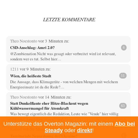
LETZTE KOMMENTARE
Theo Noestonto
vor 3 Minuten zu:
CSD-Anschlag: Amri 2.0?
6
@Zombienation Nicht was gesagt oder verbreitet wird ist relevant,
sondern wer es tut. Selbst hier…
1211
vor 9 Minuten zu:
Wien, die heißeste Stadt
11
Die Aussage, dass Klimageräte - von welchen Mengen mit welchem
Energieeinsatz ist da die Rede?…
Theo Noestonto
vor 14 Minuten zu:
Statt Dunkelflaute eher Hitze-Blackout wegen
63
Kühlwassermangel für Atomkraft
Was bewegt eigentlich die Redaktion, Leute wie "Vende" hier völlig
faktenfrei agieren zu lassen? Und…
Unterstütze das Overton Magazin: mit einem
Abo bei
Rudolf
vor 56 Minuten zu:
Steady
oder
direkt
!
Territoriale Neuordnung der Ukraine?
1