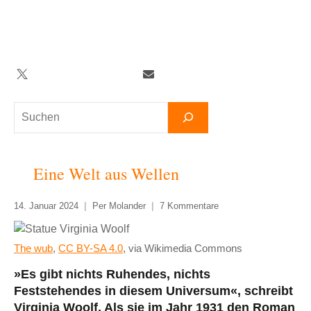
Zum
Inhalt
springen
Twitter
Facebook
YouTube
Telegram
Newsletter
Suchen
Eine Welt aus Wellen
14. Januar 2024
Per Molander
7 Kommentare
The wub
,
CC BY-SA 4.0
, via Wikimedia Commons
»Es gibt nichts Ruhendes, nichts
Feststehendes in diesem Universum«, schreibt
Virginia Woolf. Als sie im Jahr 1931 den Roman