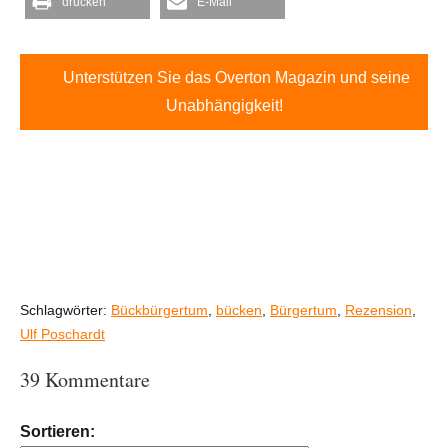
drucken
E-Mail
Unterstützen Sie das Overton Magazin und seine
Unabhängigkeit!
Schlagwörter:
Bückbürgertum
,
bücken
,
Bürgertum
,
Rezension
,
Ulf Poschardt
39 Kommentare
Sortieren: