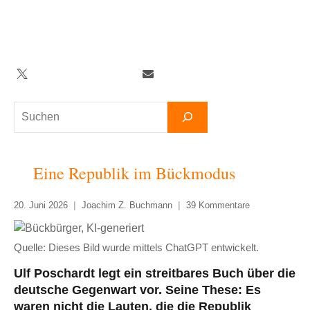
Zum
Inhalt
springen
Twitter
Facebook
YouTube
Telegram
Newsletter
Suchen
Eine Republik im Bückmodus
20. Juni 2026
Joachim Z. Buchmann
39 Kommentare
Quelle: Dieses Bild wurde mittels ChatGPT entwickelt.
Ulf Poschardt legt ein streitbares Buch über die
deutsche Gegenwart vor. Seine These: Es
waren nicht die Lauten, die die Republik