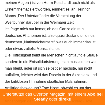
meinen Augen ) ist von Herrn Poschardt auch nicht als
Erstem thematisiert worden, erinnert sei an Heinrich
Manns „Der Untertan“ oder die Verachtung der
„Weltbühne“ darüber in der Weimarer Zeit!
Ich frage mich nur immer, ob das Ganze ein rein
deutsches Phänomen ist, also quasi Bestandteil eines
deutschen „Nationalcharcters“, was auch immer das ist,
oder etwas zutiefst Menschliches.
Die Hilflosigkeit treibt die Menschen nicht auf die Straße
sondern in die Entsolidarisierung, man muss sehen wo
man bleibt, jeder ist sich selbst der nächste, nur nicht
auffallen, leichter wird das Dasein in der Akzeptanz und
der kritiklosen Hinnahme staatlicher Maßnahmen.
Antikriegsbewegung? Tote Hose, obwohl es um das
Unterstütze das Overton Magazin: mit einem
Abo bei
Wohl und Wehe der eigenen Existenz und der
Steady
oder
direkt
!
Angehörigen geht! Gegen sozialen Kahlschlag? Tote