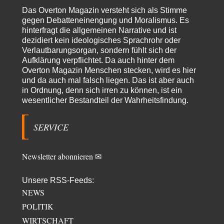
Morgen kommt der Russe, wir müssen alle sterben!
60
Das Overton Magazin versteht sich als Stimme
Das ist auch ein weit verbreitetes amerikanisches Märchen aus dem
gegen Debatteneinengung und Moralismus. Es
kalten Krieg wie entscheidend doch…
hinterfragt die allgemeinen Narrative und ist
dezidiert kein ideologisches Sprachrohr oder
Zack15
vor 11 Stunden zu:
Verlautbarungsorgan, sondern fühlt sich der
Leihmutterschaft als Zweig des Transhumanismus
34
Aufklärung verpflichtet. Da auch hinter dem
Spahn ist an seiner offensichtlichen kognitiven Dissonanz gescheitert,
Overton Magazin Menschen stecken, wird es hier
und weil Viele in seiner Partei auf…
und da auch mal falsch liegen. Das ist aber auch
PRO1
vor 21 Stunden zu:
in Ordnung, denn sich irren zu können, ist ein
Synthese und Konkurrenz
wesentlicher Bestandteil der Wahrheitsfindung.
1
Die Natur ist die kreative Gestalt, um Inspiration zu erlangen. Die heute
Natur und ihr…
SERVICE
Noname
vor 1 Tag zu:
Wer erzielt die Kriegsgewinne?
14
Es bestätigt sich also schon an diesem Beispiel von vor 100 Jahren, was
Newsletter abonnieren ✉
manchen Menschen…
Ferdinand Wohlgewiehert
vor 2 Tagen zu:
Unsere RSS-Feeds:
Im Zeitalter der KI werden Fehler menschlich
NEWS
30
"Ohne originale Zwecksetzung können Roboter keine eigene Prosodie
POLITIK
erschaffen," Wird dran gearbeitet.
WIRTSCHAFT