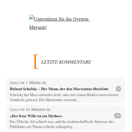
LETZTE KOMMENTARE
Qana
vor 1 Minute zu:
Helmut Schelsky – Der Mann, der den Marxismus überlebte
4
Schelsky hat Marx entweder nicht, oder mit einem Haufen interessierter
Vorurteile gelesen. Der Marxismus verstand…
Qana
vor 16 Minuten zu:
»Der freie Wille ist ein Mythos«
66
Das Übliche. Ich schreib was, und das leidenschaftliche Interesse des
Publikums am Thema scheint schlagartig…