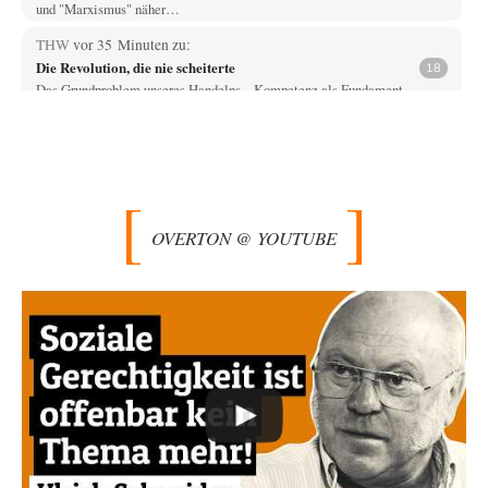
und "Marxismus" näher…
THW
vor 35 Minuten zu:
Die Revolution, die nie scheiterte
18
Das Grundproblem unseres Handelns... Kompetenz als Fundament
gesellschaftlichen Wohlstands Ein Impulsvortrag Meine sehr geehrten
Damen…
EMMA
vor 49 Minuten zu:
Absurde Debatte um Ceuta-„Invasion“ durch Marokko
27
vertieft EU-Spaltung
Ja, ja, es ist Imperialismus einem Despoten mit imperialistischen
OVERTON @ YOUTUBE
Träumen von einem "Gross-Marokko" nicht auch…
Phineas
vor 1 Stunde zu:
»Der freie Wille ist ein Mythos«
69
Geh mal hier drauf. Das ist ein Beitrag, der ist zweieinhalb Jahre!! später
erschienen (08/2022).…
Schattenland
vor 1 Stunde zu:
Unkabarettistische Anstalten
1
Dem schließe ich mich 100 pro an - das deutsche politische Kabarett ist
tot (Lisa…
Schattenland
vor 2 Stunden zu: