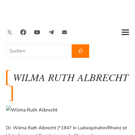
Zum
Inhalt
springen
Twitter
Facebook
YouTube
Telegram
Newsletter
Suchen
WILMA RUTH ALBRECHT
Dr. Wilma Ruth Albrecht (*1947 in Ludwigshafen/Rhein) ist