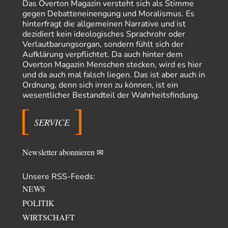
Das Overton Magazin versteht sich als Stimme
PRO1
vor 23 Stunden zu:
gegen Debatteneinengung und Moralismus. Es
Synthese und Konkurrenz
1
hinterfragt die allgemeinen Narrative und ist
Die Natur ist die kreative Gestalt, um Inspiration zu erlangen. Die heute
dezidiert kein ideologisches Sprachrohr oder
Natur und ihr…
Verlautbarungsorgan, sondern fühlt sich der
Aufklärung verpflichtet. Da auch hinter dem
Noname
vor 1 Tag zu:
Overton Magazin Menschen stecken, wird es hier
Wer erzielt die Kriegsgewinne?
14
und da auch mal falsch liegen. Das ist aber auch in
Es bestätigt sich also schon an diesem Beispiel von vor 100 Jahren, was
Ordnung, denn sich irren zu können, ist ein
manchen Menschen…
wesentlicher Bestandteil der Wahrheitsfindung.
Ferdinand Wohlgewiehert
vor 2 Tagen zu:
Im Zeitalter der KI werden Fehler menschlich
30
SERVICE
"Ohne originale Zwecksetzung können Roboter keine eigene Prosodie
erschaffen," Wird dran gearbeitet.
Newsletter abonnieren ✉
Unsere RSS-Feeds:
NEWS
POLITIK
WIRTSCHAFT