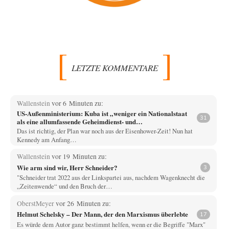
LETZTE KOMMENTARE
Wallenstein
vor 6 Minuten zu:
US-Außenministerium: Kuba ist „weniger ein Nationalstaat
31
als eine allumfassende Geheimdienst- und
Subversionsoperation
Das ist richtig, der Plan war noch aus der Eisenhower-Zeit! Nun hat
Kennedy am Anfang…
Wallenstein
vor 19 Minuten zu:
Wie arm sind wir, Herr Schneider?
3
"Schneider trat 2022 aus der Linkspartei aus, nachdem Wagenknecht die
„Zeitenwende“ und den Bruch der…
OberstMeyer
vor 26 Minuten zu:
Helmut Schelsky – Der Mann, der den Marxismus überlebte
17
Es würde dem Autor ganz bestimmt helfen, wenn er die Begriffe "Marx"