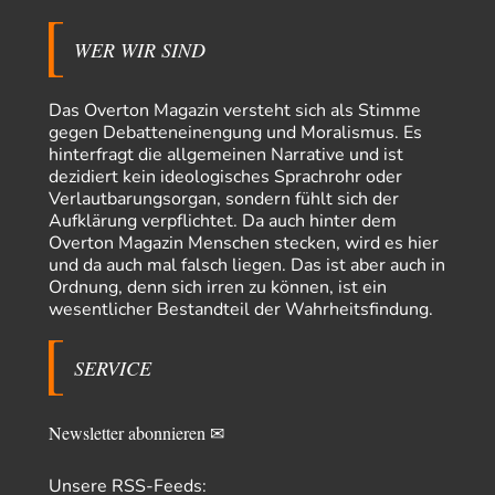
Ja ja, das ist der Fluch der schönen neuen Smartphone-Zeit. Einer ruft und
Zehntausende dackeln…
WER WIR SIND
Adel verpflichtet
vor 14 Stunden zu:
»Der freie Wille ist ein Mythos«
70
Vielen Dank, hatte ich nicht auf dem Schirm, weil ich ihn nicht mehr
Das Overton Magazin versteht sich als Stimme
lese. Beweist…
gegen Debatteneinengung und Moralismus. Es
hinterfragt die allgemeinen Narrative und ist
garno
vor 16 Stunden zu:
dezidiert kein ideologisches Sprachrohr oder
Absurde Debatte um Ceuta-„Invasion“ durch Marokko
28
Verlautbarungsorgan, sondern fühlt sich der
vertieft EU-Spaltung
Aufklärung verpflichtet. Da auch hinter dem
Gratuliere, du hast erkannt wer hier der Bösewicht ist. Dann kann es ja
Overton Magazin Menschen stecken, wird es hier
gar nicht…
und da auch mal falsch liegen. Das ist aber auch in
Schattenland
vor 17 Stunden zu:
Ordnung, denn sich irren zu können, ist ein
Unkabarettistische Anstalten
1
wesentlicher Bestandteil der Wahrheitsfindung.
Dem schließe ich mich 100 pro an - das deutsche politische Kabarett ist
tot (Lisa…
SERVICE
YaSa
vor 18 Stunden zu:
Dissonanzen
1
Kleine Korrektur: Anders als Moshe Zuckermann schildet gab es in den
Newsletter abonnieren ✉
1960er und 1970er Jahren…
Wolfgang Wirth
vor 18 Stunden zu:
Unsere RSS-Feeds: