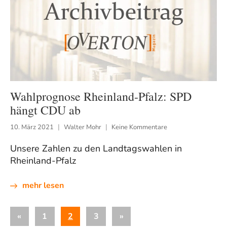
Wahlprognose Rheinland-Pfalz: SPD
hängt CDU ab
10. März 2021
Walter Mohr
Keine Kommentare
Unsere Zahlen zu den Landtagswahlen in
Rheinland-Pfalz
mehr lesen
Seitennummerierung
Vorherige
Nächste
«
1
2
3
»