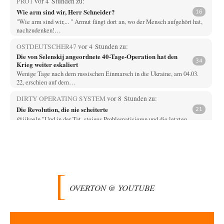
PRO1
vor 4 Stunden zu:
Wie arm sind wir, Herr Schneider?
16
"Wie arm sind wir,... " Armut fängt dort an, wo der Mensch aufgehört hat,
nachzudenken!…
OSTDEUTSCHER47
vor 4 Stunden zu:
Die von Selenskij angeordnete 40-Tage-Operation hat den
34
Krieg weiter eskaliert
Wenige Tage nach dem russischen Einmarsch in die Ukraine, am 04.03.
22, erschien auf dem…
DIRTY OPERATING SYSTEM
vor 8 Stunden zu:
Die Revolution, die nie scheiterte
21
@jjkoeln "Und in der Tat, steiges Problematisieren und die letzten
Winkel analysieren ist nicht hilfreich.…
Bernie
vor 8 Stunden zu:
Der Anschlag auf eine Lebenslüge
3
@Thomas Danke für den hilfreichen Hinweis ;-) Ob Hamed Abdel-Samad
seine Thesen von Ex-US-Präsident Bush…
OVERTON @ YOUTUBE
Klau-Die
vor 8 Stunden zu:
Helmut Schelsky – Der Mann, der den Marxismus überlebte
27
Er fragte, wem Fabriken gehören. Die Gegenwart zwingt zu einer anderen
Frage: Wer besitzt die…