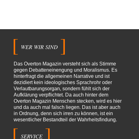
@Thomas Danke für den hilfreichen Hinweis ;-) Ob Hamed Abdel-Samad
seine Thesen von Ex-US-Präsident Bush…
Ute Plass
vor 15 Stunden zu:
Urteil des Bundesverwaltungsgerichts zur ewigen
34
Geheimhaltung
Gaby Weber stellt fest : "So ist das in der Bundesrepublik: von
Transparenz, Rechtstaatlichkeit und…
WER WIR SIND
El-G
vor 15 Stunden zu:
US-Außenministerium: Kuba ist „weniger ein Nationalstaat
32
als eine allumfassende Geheimdienst- und
Das Overton Magazin versteht sich als Stimme
Subversionsoperation
Gut, dass Sie »Schande« geschrieben haben und nicht „Scheitern“, denn
gegen Debatteneinengung und Moralismus. Es
das war und ist es…
hinterfragt die allgemeinen Narrative und ist
dezidiert kein ideologisches Sprachrohr oder
Modulation
vor 15 Stunden zu:
Verlautbarungsorgan, sondern fühlt sich der
From Field to Glass – Bio hochprozentig
6
Aufklärung verpflichtet. Da auch hinter dem
statt Kaffeefahrten in die Lüneburger Heide bald Einschiffungen ab
Ostende zur Abfüllung mit Whiksy samt…
Overton Magazin Menschen stecken, wird es hier
und da auch mal falsch liegen. Das ist aber auch
Stefan M
vor 17 Stunden zu:
in Ordnung, denn sich irren zu können, ist ein
Masseninvasion von Ceuta: Ein organisierter Angriff
2
wesentlicher Bestandteil der Wahrheitsfindung.
Ja ja, das ist der Fluch der schönen neuen Smartphone-Zeit. Einer ruft und
Zehntausende dackeln…
SERVICE