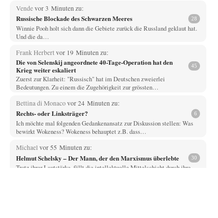
Vende
vor 3 Minuten zu:
Russische Blockade des Schwarzen Meeres
28
Winnie Pooh holt sich dann die Gebiete zurück die Russland geklaut hat.
Und die da…
Frank Herbert
vor 19 Minuten zu:
Die von Selenskij angeordnete 40-Tage-Operation hat den
45
Krieg weiter eskaliert
Zuerst zur Klarheit: "Russisch" hat im Deutschen zweierlei
Bedeutungen. Zu einem die Zugehörigkeit zur grössten…
Bettina di Monaco
vor 24 Minuten zu:
Rechts- oder Linksträger?
6
Ich möchte mal folgenden Gedankenansatz zur Diskussion stellen: Was
bewirkt Wokeness? Wokeness behauptet z.B. dass…
Michael
vor 55 Minuten zu:
Helmut Schelsky – Der Mann, der den Marxismus überlebte
30
Trotz ihrer Lautstärke, fällt die intellektuelle Mittelschicht durch ihre
Machtlosigkeit auf. Viel Theater, wenig Einfluss.
epikur
vor 59 Minuten zu:
»Der freie Wille ist ein Mythos«
71
Herr Erdmann spricht von "Moral und Ethik" und ist in seinem Herzen