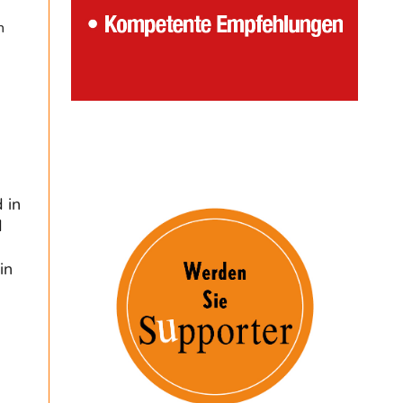
n
 in
d
in