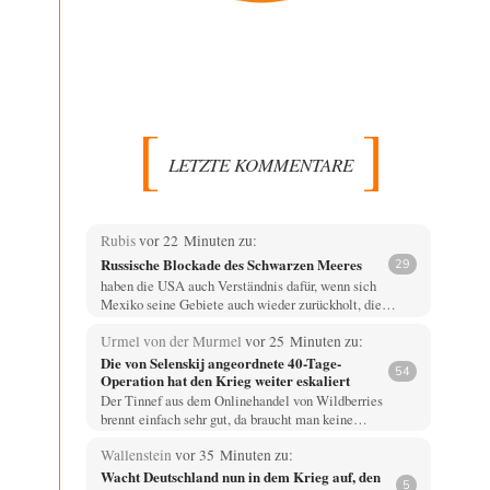
LETZTE KOMMENTARE
Rubis
vor 22 Minuten zu:
Russische Blockade des Schwarzen Meeres
29
haben die USA auch Verständnis dafür, wenn sich
Mexiko seine Gebiete auch wieder zurückholt, die…
Urmel von der Murmel
vor 25 Minuten zu:
Die von Selenskij angeordnete 40-Tage-
54
Operation hat den Krieg weiter eskaliert
Der Tinnef aus dem Onlinehandel von Wildberries
brennt einfach sehr gut, da braucht man keine…
Wallenstein
vor 35 Minuten zu:
Wacht Deutschland nun in dem Krieg auf, den
5