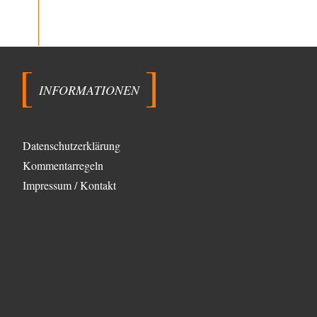
seinem Herzen doch ein typisch…
DIRTY OPERATING SYSTEM
vor 3 Stunden zu:
Wie arm sind wir, Herr Schneider?
19
@AeaP Vor der "Wende" 1989/90 gab es im
Wertewesten schon eine Wende, die "geistig-moralische
Wende"…
INFORMATIONEN
emil
vor 4 Stunden zu:
Absurde Debatte um Ceuta-„Invasion“ durch
29
Marokko vertieft EU-Spaltung
China sagt jetzt auch etwas: Interessant ist vor allem
Datenschutzerklärung
die offizielle Anerkennung der USA, das…
Kommentarregeln
overton4cm
vor 12 Stunden zu:
Impressum / Kontakt
Morgen kommt der Russe, wir müssen alle
46
sterben!
Kurz gesagt: der Autor dieses Kommentars weiß es ganz
genau. Er hat die Deutungshoheit. In…
DIRTY OPERATING SYSTEM
vor 14 Stunden zu:
Die Revolution, die nie scheiterte
21
@jjkoeln "Und in der Tat, steiges Problematisieren und
die letzten Winkel analysieren ist nicht hilfreich.…
Bernie
vor 14 Stunden zu: