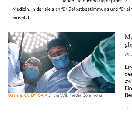
haben sie nachhaltig geprägt. 201
Medizin, in der sie sich für Selbstbestimmung und für e
einsetzt.
Ma
gl
30. 
Er
de
zwa
Ein
Ber
Osama
,
CC BY-SA 4.0
, via Wikimedia Commons