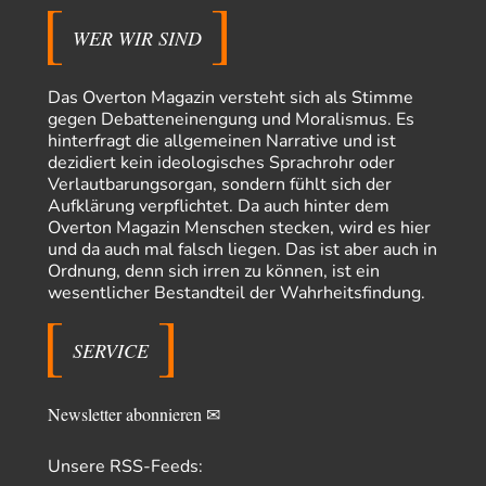
"Art. 20,1 GG: „Die Bundesrepublik Deutschland ist ein demokratischer
und sozialer Bundesstaat.“ Art. 14,2 GG:…
WER WIR SIND
Zack15
vor 16 Stunden zu:
Die Westbank in New York
5
Das Overton Magazin versteht sich als Stimme
Noch so einer, der viel schwatzt, wenn der Tag lang ist. Etwa die Frage
gegen Debatteneinengung und Moralismus. Es
nach…
hinterfragt die allgemeinen Narrative und ist
dezidiert kein ideologisches Sprachrohr oder
Rubis
vor 18 Stunden zu:
Verlautbarungsorgan, sondern fühlt sich der
Die von Selenskij angeordnete 40-Tage-Operation hat den
65
Krieg weiter eskaliert
Aufklärung verpflichtet. Da auch hinter dem
Hallo venice im Link unten gibt es einen Screenshot vielleicht ist es der
Overton Magazin Menschen stecken, wird es hier
Besagte.....
und da auch mal falsch liegen. Das ist aber auch in
Ordnung, denn sich irren zu können, ist ein
Peter Müller
vor 22 Stunden zu:
wesentlicher Bestandteil der Wahrheitsfindung.
Der Krieg aus dem Baumarkt: Wie billige Drohnen die
1
Militärmacht verändern
Warum werden wichtigere Fragen nicht gestellt? Auch die KI könnte mir
SERVICE
nur sagen, was die…
Claire Grube
vor 22 Stunden zu:
»Der freie Wille ist ein Mythos«
Newsletter abonnieren ✉
18
Rrrrrrichtig: Kritik am Chef und Du wirst exkludiert. Ein typischer
Schulterklopferblog. Wer wie Herr Erdmann…
Unsere RSS-Feeds: