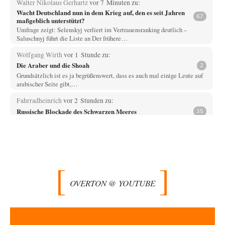
Walter Nikolaus Gerhartz
vor 7 Minuten zu:
Wacht Deutschland nun in dem Krieg auf, den es seit Jahren
67
maßgeblich unterstützt?
Umfrage zeigt: Selenskyj verliert im Vertrauensranking deutlich –
Saluschnyj führt die Liste an Der frühere…
Wolfgang Wirth
vor 1 Stunde zu:
Die Araber und die Shoah
2
Grundsätzlich ist es ja begrüßenswert, dass es auch mal einige Leute auf
arabischer Seite gibt,…
Fahrradheinrich
vor 2 Stunden zu:
Russische Blockade des Schwarzen Meeres
35
Vielen Dank zunächst, Herr Silnizki, für den Text. Zitat: "Sollte der
Seeverkehr mit der Ukraine…
Patient 0
vor 3 Stunden zu:
Helmut Schelsky – Der Mann, der den Marxismus überlebte
34
> Eine schwammige Kritik, die nicht an der Theorie nachweist, dass die
fehlerhaft oder unvollständig…
OVERTON @ YOUTUBE
Wallenstein
vor 3 Stunden zu:
Ein Bild der Friedensbewegung
10
Das kleine Wörterbuch der US-amerikanischen Politik Amerika-- Gods
own Country, nur WIR sind Amerika, der…