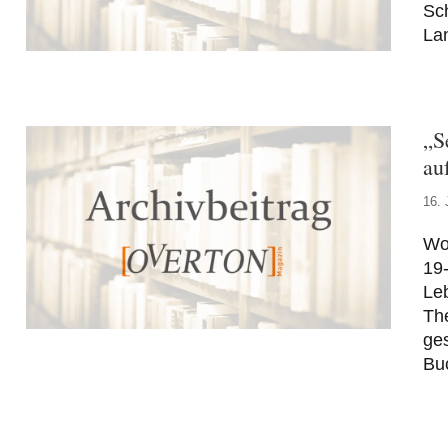
Sch
La
„S
au
16. 
Wo
19
Leb
Th
ges
Bu