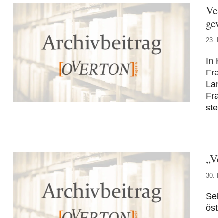
Ve
ge
23. 
In
Fra
Lam
Fr
ste
„V
30.
Sel
öst