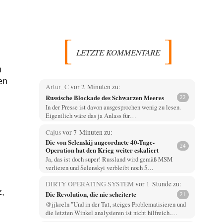
LETZTE KOMMENTARE
n
en
Artur_C
vor 2 Minuten zu:
Russische Blockade des Schwarzen Meeres
22
In der Presse ist davon ausgesprochen wenig zu lesen.
Eigentlich wäre das ja Anlass für…
Cajus
vor 7 Minuten zu:
Die von Selenskij angeordnete 40-Tage-
24
Operation hat den Krieg weiter eskaliert
Ja, das ist doch super! Russland wird gemäß MSM
verlieren und Selenskyi verbleibt noch 5…
DIRTY OPERATING SYSTEM
vor 1 Stunde zu:
z,
Die Revolution, die nie scheiterte
21
@jjkoeln "Und in der Tat, steiges Problematisieren und
die letzten Winkel analysieren ist nicht hilfreich.…