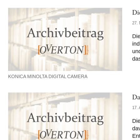
Di
27.
Die
ind
und
das
KONICA MINOLTA DIGITAL CAMERA
Da
17. 
Die
dav
En