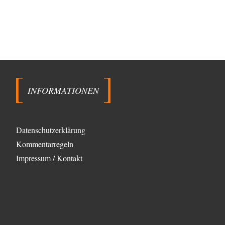
»Der freie Wille ist ein Mythos«
70
Vielen Dank, hatte ich nicht auf dem Schirm, weil ich
ihn nicht mehr lese. Beweist…
garno
vor 9 Stunden zu:
Absurde Debatte um Ceuta-„Invasion“ durch
28
Marokko vertieft EU-Spaltung
Gratuliere, du hast erkannt wer hier der Bösewicht ist.
Dann kann es ja gar nicht…
Schattenland
vor 10 Stunden zu:
INFORMATIONEN
Unkabarettistische Anstalten
1
Dem schließe ich mich 100 pro an - das deutsche
politische Kabarett ist tot (Lisa…
Datenschutzerklärung
YaSa
vor 11 Stunden zu:
Kommentarregeln
Dissonanzen
1
Kleine Korrektur: Anders als Moshe Zuckermann
Impressum / Kontakt
schildet gab es in den 1960er und 1970er Jahren…
Wolfgang Wirth
vor 12 Stunden zu:
Entkernen, Umfunktionieren und (feindlich)
48
Übernehmen
@Froschhaut Vielen Dank für Ihre freundlichen Worte.
Ich nehme an, dass ich dass stellvertretend auch…