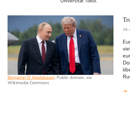
Universität Tokio.
Tr
19.
Eur
vie
eu
Do
lib
Rus
Benjamin D Applebaum
, Public domain, via
Wikimedia Commons