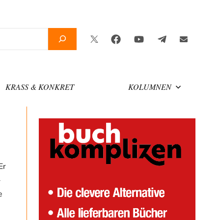
Twitter
Facebook
YouTube
Telegram
Newslette
KRASS & KONKRET
KOLUMNEN
Er
-
e