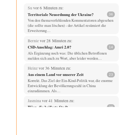
Su
vor 6 Minuten zu:
Territoriale Neuordnung der Ukraine?
36
Von den themaverfehlenden Kommentatoren abgesehen
(die sollte man löschen) - der Artikel resümiert die
Erweiterung…
Bernie
vor 28 Minuten zu:
CSD-Anschlag: Amri 2.0?
14
Als Ergänzung noch was: Die üblichen Betroffenen
melden sich auch zu Wort, aber leider werden…
Heinz
vor 36 Minuten zu:
Aus einem Land vor unserer Zeit
23
Korrekt. Das Ziel der Ein-Kind-Politik war, die enorme
Entwicklung der Bevölkerungszahl in China
einzudämmen. Als…
Jasmina
vor 41 Minuten zu:
Wien, die heißeste Stadt
38
Genau! Und was natürlich dazu kommt sind die
überbordenden Rechenzentren! Heute muss ja jeder
wegen…
Qana
vor 1 Stunde zu: