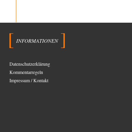
Morgen kommt der Russe, wir müssen alle
7
sterben!
Danke für den Text, Russischer Hacker. Gut
zusammengefasst. @Dirty Natürlich, Propaganda gibt
es überall. Propaganda…
Trilex
vor 5 Stunden zu:
Ein Bild der Friedensbewegung
16
INFORMATIONEN
Sicher, das Innere bricht sich Bann. Gemeint ist damit
stets eine Interaktion. Wir waren zu…
PaulKehl
vor 9 Stunden zu:
Datenschutzerklärung
Wacht Deutschland nun in dem Krieg auf,
74
den es seit Jahren maßgeblich unterstützt?
Kommentarregeln
Ich tippe auf die Ukros. Für solche James Bond-
Aktionen ist der VS zu tappsig. Bei…
Impressum / Kontakt
sylvain
vor 18 Stunden zu:
Rechts- oder Linksträger?
41
Danke für den Link. Ich vertraue ja der Wissenschaft,
wissen Sie? Und da ist es…
Theo Noestonto
vor 20 Stunden zu:
Die Westbank in New York
6
"Das hielt Amerika nicht davon ab, Afghanistan zu