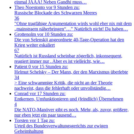
einmal JAAA! Neben Gandhi muss…
Theo Noestonto
vor 9 Stunden zu:
Russische Blockade des Schwarzen Meeres
36
"Ohne tragfähige Argumentation wirds wohl eher nix mit dem
„mainstraem näherbringen“…" Natürlich nicht! Da haben…
Grottenolm
vor 10 Stunden zu:
Die von Selenskij angeordnete 40-Tage-Operation hat den
Krieg weiter eskaliert
67
Natürlich ist Russland scheinbar zögerlich, inkonsequent,
reagiert immer nur . Aber es ist vielleicht, wie…
Patient 0
vor 15 Stunden zu:
Helmut Schelsky – Der Mann, der den Marxismus überlebte
34
> Eine schwammige Kritik, die nicht an der Theorie
nachweist, dass die fehlerhaft oder unvollständig…
Conrad
vor 17 Stunden zu:
Entkernen, Umfunktionieren und (feindlich) Übernehmen
4
Die NATO-Manöver gibt es noch. Mehr, als, zuvor, größere,
nur eben jetzt ein paar tausend…
Torsten
vor 1 Tag zu:
Urteil des Bundesverwaltungsgerichts zur ewigen
Geheimhaltung