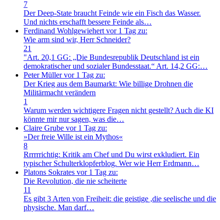
7
Der Deep-State braucht Feinde wie ein Fisch das Wasser.
Und nichts erschafft bessere Feinde als…
Ferdinand Wohlgewiehert
vor 1 Tag zu:
Wie arm sind wir, Herr Schneider?
21
"Art. 20,1 GG: „Die Bundesrepublik Deutschland ist ein
demokratischer und sozialer Bundesstaat.“ Art. 14,2 GG:…
Peter Müller
vor 1 Tag zu:
Der Krieg aus dem Baumarkt: Wie billige Drohnen die
Militärmacht verändern
1
Warum werden wichtigere Fragen nicht gestellt? Auch die KI
könnte mir nur sagen, was die…
Claire Grube
vor 1 Tag zu:
»Der freie Wille ist ein Mythos«
8
Rrrrrrichtig: Kritik am Chef und Du wirst exkludiert. Ein
typischer Schulterklopferblog. Wer wie Herr Erdmann…
Platons Sokrates
vor 1 Tag zu:
Die Revolution, die nie scheiterte
11
Es gibt 3 Arten von Freiheit: die geistige ,die seelische und die
physische. Man darf…