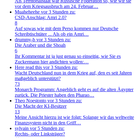
Als Territorialstaat war Russische Föderation so, wie wir sie
vor dem Kriegsausbruch am 24. Februar…
Muaheheehe
vor 3 Stunden zu:
CSD-Anschlag: Amri 2.0?
8
Auf sowas wie mit dem Perso kommen nur Deutsche
Schreibtischtäter ... Als ob ein Amri…
drummy-b
vor 3 Stunden zu:
Die Araber und die Shoah
6
Ihr Kommentar ist ja just genau so einseitig, wie Sie es
Zuckermann hier andichten wollen:…
Here read this
vor 3 Stunden zu:
Wacht Deutschland nun in dem Krieg auf, den es seit Jahren
maßgeblich unterstützt?
73
Monarch Programm: Angeblich geht es auf die alten Ägypter
zurück. Die Priester haben den Pharao…
Theo Noestonto
vor 3 Stunden zu:
Die Macht der KI-Besitzer
13
Meine Ansicht hierzu ist wie folgt: Solange wir das weltweite
Finanzsystem nicht in den Griff…
sylvain
vor 5 Stunden zu:
Rechts- oder Linksträger?