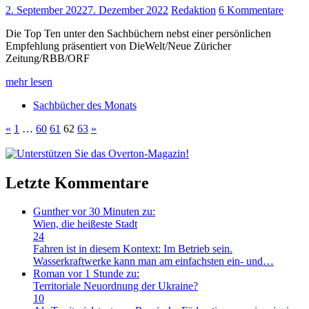
2. September 2022
7. Dezember 2022
Redaktion
6 Kommentare
Die Top Ten unter den Sachbüchern nebst einer persönlichen
Empfehlung präsentiert von DieWelt/Neue Züricher
Zeitung/RBB/ORF
mehr lesen
Sachbücher des Monats
Seitennummerierung
Vorherige
Nächste
«
1
…
60
61
62
63
»
Beiträge
Beiträge
der
Beiträge
Letzte Kommentare
Gunther
vor 30 Minuten zu:
Wien, die heißeste Stadt
24
Fahren ist in diesem Kontext: Im Betrieb sein.
Wasserkraftwerke kann man am einfachsten ein- und…
Roman
vor 1 Stunde zu:
Territoriale Neuordnung der Ukraine?
10