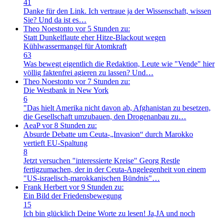
41
Danke für den Link. Ich vertraue ja der Wissenschaft, wissen
Sie? Und da ist es…
Theo Noestonto
vor 5 Stunden zu:
Statt Dunkelflaute eher Hitze-Blackout wegen
Kühlwassermangel für Atomkraft
63
Was bewegt eigentlich die Redaktion, Leute wie "Vende" hier
völlig faktenfrei agieren zu lassen? Und…
Theo Noestonto
vor 7 Stunden zu:
Die Westbank in New York
6
"Das hielt Amerika nicht davon ab, Afghanistan zu besetzen,
die Gesellschaft umzubauen, den Drogenanbau zu…
AeaP
vor 8 Stunden zu:
Absurde Debatte um Ceuta-„Invasion“ durch Marokko
vertieft EU-Spaltung
8
Jetzt versuchen "interessierte Kreise" Georg Restle
fertigzumachen, der in der Ceuta-Angelegenheit von einem
"US-israelisch-marokkanischen Bündnis"…
Frank Herbert
vor 9 Stunden zu:
Ein Bild der Friedensbewegung
15
Ich bin glücklich Deine Worte zu lesen! Ja,JA und noch