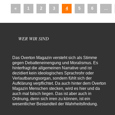
Seitennummerierung
Vorherige
«
1
2
3
4
5
6
…
der
Beiträge
Beiträge
WER WIR SIND
Das Overton Magazin versteht sich als Stimme
gegen Debatteneinengung und Moralismus. Es
hinterfragt die allgemeinen Narrative und ist
dezidiert kein ideologisches Sprachrohr oder
Verlautbarungsorgan, sondern fühlt sich der
Aufklärung verpflichtet. Da auch hinter dem Overton
Magazin Menschen stecken, wird es hier und da
auch mal falsch liegen. Das ist aber auch in
Ordnung, denn sich irren zu können, ist ein
wesentlicher Bestandteil der Wahrheitsfindung.