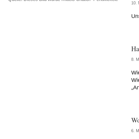
10. 
Uns
Ha
8. M
Wie
Wie
„A
Wo
6. M