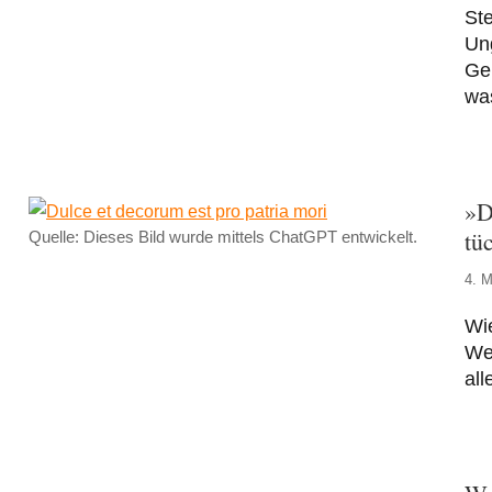
St
Ung
Ger
wa
»D
tü
Quelle: Dieses Bild wurde mittels ChatGPT entwickelt.
4. M
Wie
Wel
all