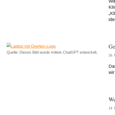
Was
Kli
„Kl
ide
Ge
Quelle: Dieses Bild wurde mittels ChatGPT entwickelt.
16. 
Da
wir
We
14. 