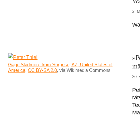
Wa
2. M
War
»P
mä
Gage Skidmore from Surprise, AZ, United States of
America
,
CC BY-SA 2.0
, via Wikimedia Commons
30. 
Pet
rät
Tec
Mac