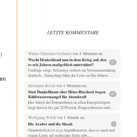
LETZTE KOMMENTARE
!
Walter Nikolaus Gerhartz
vor 4 Minuten zu:
Wacht Deutschland nun in dem Krieg auf, den
67
es seit Jahren maßgeblich unterstützt?
Umfrage zeigt: Selenskyj verliert im Vertrauensranking
deutlich – Saluschnyj führt die Liste an Der frühere…
hen
Hermann Broch
vor 4 Minuten zu:
Statt Dunkelflaute eher Hitze-Blackout wegen
45
Kühlwassermangel für Atomkraft
Der Anteil der Erneuerbaren an allen Energieträgern
liegt derzeit bei gut 22 Prozent. Eingeschlossen sind…
Wolfgang Wirth
vor 1 Stunde zu:
Die Araber und die Shoah
2
Grundsätzlich ist es ja begrüßenswert, dass es auch mal
einige Leute auf arabischer Seite gibt,…