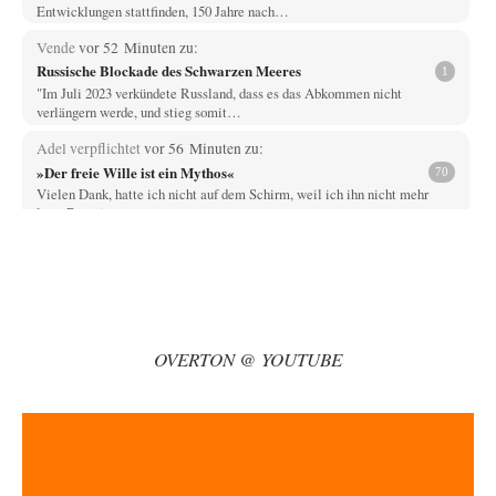
Entwicklungen stattfinden, 150 Jahre nach…
Vende
vor 52 Minuten zu:
Russische Blockade des Schwarzen Meeres
1
"Im Juli 2023 verkündete Russland, dass es das Abkommen nicht
verlängern werde, und stieg somit…
Adel verpflichtet
vor 56 Minuten zu:
»Der freie Wille ist ein Mythos«
70
Vielen Dank, hatte ich nicht auf dem Schirm, weil ich ihn nicht mehr
lese. Beweist…
Wallenstein
vor 3 Stunden zu:
Die Revolution, die nie scheiterte
19
NeeNee, Kampfflugzeuge können schon deshalb nicht negativ auf
Klimabilanzen einwirken, weil das "Pariser Klimaschutzabkommen"
Emissionen…
OVERTON @ YOUTUBE
Wallenstein
vor 3 Stunden zu:
US-Außenministerium: Kuba ist „weniger ein Nationalstaat
31
als eine allumfassende Geheimdienst- und
Subversionsoperation
Das ist richtig, der Plan war noch aus der Eisenhower-Zeit! Nun hat
Kennedy am Anfang…
garno
vor 3 Stunden zu: