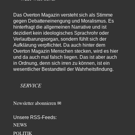
Götz
vor 5 Stunden zu:
From Field to Glass – Bio hochprozentig
5
Das Overton Magazin versteht sich als Stimme
Jetzt gib hier mal nicht den Beckmesser. Die meinen das doch gar nicht
so -…
gegen Debatteneinengung und Moralismus. Es
hinterfragt die allgemeinen Narrative und ist
Frank Herbert
vor 6 Stunden zu:
dezidiert kein ideologisches Sprachrohr oder
Urteil des Bundesverwaltungsgerichts zur ewigen
Verlautbarungsorgan, sondern fühlt sich der
33
Geheimhaltung
Aufklärung verpflichtet. Da auch hinter dem
Es gab überhaupt KEINE Entnazifizierung der Deutschen Justiz nach
Overton Magazin Menschen stecken, wird es hier
Kriegsende! Und es hätte auch keine…
und da auch mal falsch liegen. Das ist aber auch
ratzefatz
vor 7 Stunden zu:
in Ordnung, denn sich irren zu können, ist ein
Klimalüge und Klimadiktatur?
wesentlicher Bestandteil der Wahrheitsfindung.
57
Es gibt genau zwei Faktoren, die für unser Klima (eigentlich: die Klimata
der verschiedenen Klimazonen)…
SERVICE
arth_
vor 8 Stunden zu:
Sollte Bundeswehrwerbung verboten werden?
33
Nr. 6 halte ich für thematisch verfehlt. Unabhängig davon wie man zu
Newsletter abonnieren ✉
Saudibarbarien oder der…
W. Heines
vor 8 Stunden zu:
Unsere RSS-Feeds:
Junglöwen des Kalifats
NEWS
3
Vielen Dank an die Autoren des Artikels dafür, daß sie die Situation einer
POLITIK
Ethnie beleuchten,…