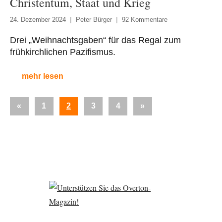
Christentum, Staat und Krieg
24. Dezember 2024
Peter Bürger
92 Kommentare
Drei „Weihnachtsgaben“ für das Regal zum
frühkirchlichen Pazifismus.
mehr lesen
Seitennummerierung
Vorherige
Nächste
«
1
2
3
4
»
der
Beiträge
Beiträge
Beiträge