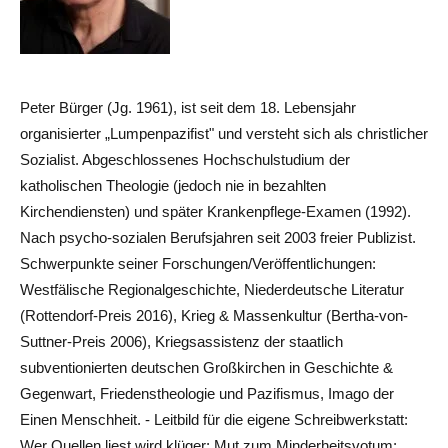
Peter Bürger (Jg. 1961), ist seit dem 18. Lebensjahr
organisierter „Lumpenpazifist" und versteht sich als christlicher
Sozialist. Abgeschlossenes Hochschulstudium der
katholischen Theologie (jedoch nie in bezahlten
Kirchendiensten) und später Krankenpflege-Examen (1992).
Nach psycho-sozialen Berufsjahren seit 2003 freier Publizist.
Schwerpunkte seiner Forschungen/Veröffentlichungen:
Westfälische Regionalgeschichte, Niederdeutsche Literatur
(Rottendorf-Preis 2016), Krieg & Massenkultur (Bertha-von-
Suttner-Preis 2006), Kriegsassistenz der staatlich
subventionierten deutschen Großkirchen in Geschichte &
Gegenwart, Friedenstheologie und Pazifismus, Imago der
Einen Menschheit. - Leitbild für die eigene Schreibwerkstatt:
Wer Quellen liest wird klüger; Mut zum Minderheitsvotum;