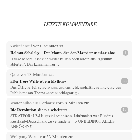
LETZTE KOMMENTARE
Zwischenruf
vor 6 Minuten zu:
Helmut Schelsky – Der Mann, der den Marxismus überlebte
3
"Diese Macht lässt sich weder kaufen noch allein aus Eigentum
ableiten". Das kann man nur…
Qana
vor 13 Minuten zu:
»Der freie Wille ist ein Mythos«
66
Das Übliche. Ich schreib was, und das leidenschaftliche Interesse des
Publikums am Thema scheint schlagartig…
Walter Nikolaus Gerhartz
vor 28 Minuten zu:
Die Revolution, die nie scheiterte
15
STRATFOR: US-Hauptziel seit einem Jahrhundert war Bündnis
Russland+Deutschland zu verhindern ==> UNBEDINGT ALLES
ANHÖREN!!
Wolfgang Wirth
vor 33 Minuten zu: