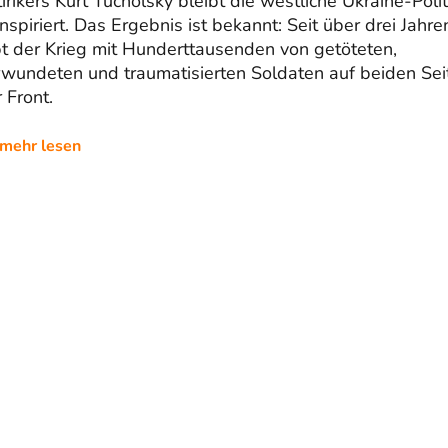
irikers Kurt Tucholsky bleibt die westliche Ukraine-Polit
nspiriert. Das Ergebnis ist bekannt: Seit über drei Jahre
t der Krieg mit Hunderttausenden von getöteten,
rwundeten und traumatisierten Soldaten auf beiden Sei
 Front.
mehr lesen