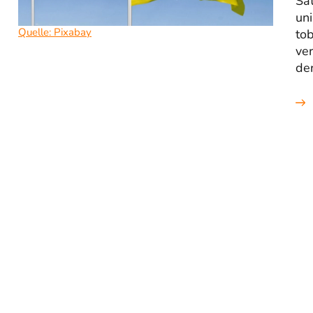
Sat
uni
Quelle: Pixabay
tob
ve
der