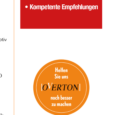
otiv
O