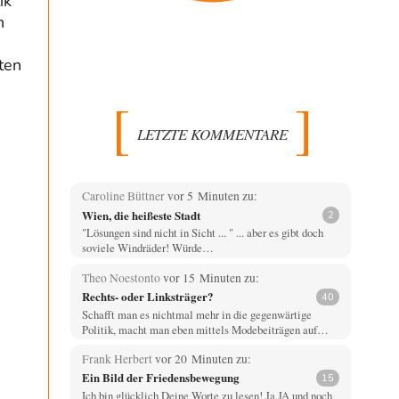
ik
n
ten
LETZTE KOMMENTARE
Caroline Büttner
vor 5 Minuten zu:
Wien, die heißeste Stadt
2
"Lösungen sind nicht in Sicht ... " ... aber es gibt doch
soviele Windräder! Würde…
Theo Noestonto
vor 15 Minuten zu:
Rechts- oder Linksträger?
40
Schafft man es nichtmal mehr in die gegenwärtige
Politik, macht man eben mittels Modebeiträgen auf…
Frank Herbert
vor 20 Minuten zu:
Ein Bild der Friedensbewegung
15
Ich bin glücklich Deine Worte zu lesen! Ja,JA und noch