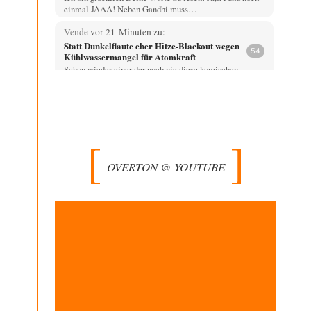
einmal JAAA! Neben Gandhi muss…
Vende
vor 21 Minuten zu:
Statt Dunkelflaute eher Hitze-Blackout wegen
54
Kühlwassermangel für Atomkraft
Schon wieder einer der noch nie diese komischen
Propeller die den Wind machen in der…
DIRTY OPERATING SYSTEM
vor 40 Minuten zu:
Die Macht der KI-Besitzer
10
@Ach so Das Entscheidende ist allerdings nicht die
Kontrolle, sondern WER hier WEN kontrolliert. Drogen-
…
OVERTON @ YOUTUBE
Zombienation
vor 1 Stunde zu:
CSD-Anschlag: Amri 2.0?
1
Gefährder - ein in seiner Semantik der polizeilichen
Willkür unterworfer, juristisch NICHT definierter
Begriff wird…
Grottenolm
vor 1 Stunde zu:
Wacht Deutschland nun in dem Krieg auf,
71
den es seit Jahren maßgeblich unterstützt?
Summa Summaraum, einen echten Journalisten mit
Erfahrung, ja so was gibt es noch außerhalb der…