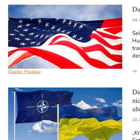
Da
24. 
Sei
Hu
tra
de
Quelle: Pixabay
Di
ni
al
10. 
„Kr