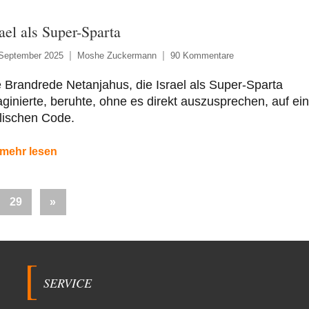
rael als Super-Sparta
 September 2025
Moshe Zuckermann
90 Kommentare
 Brandrede Netanjahus, die Israel als Super-Sparta
ginierte, beruhte, ohne es direkt auszusprechen, auf e
lischen Code.
mehr lesen
Nächste
29
»
Beiträge
SERVICE