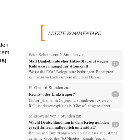
LETZTE KOMMENTARE
iden
 dem
Peter Schelm
vor 2 Stunden zu:
ung
Statt Dunkelflaute eher Hitze-Blackout wegen
31
Kühlwassermangel für Atomkraft
Wo ist das Fakt? Belege bitte beibringen. Behaupten
kann man viel. ich erinnere miichvan Daten…
El-G
vor 6 Stunden zu:
Rechts- oder Linksträger?
39
Lieber jjkoeln, im Gegensatz zu anderen Texten von
RdL, ist dieser explizit als "Glosse" ausgezeichnet.…
Mikrowelle
vor 7 Stunden zu:
Wacht Deutschland nun in dem Krieg auf, den
55
es seit Jahren maßgeblich unterstützt?
Bei meinen Ermittlungen bin ich auf dieses alte, streng
geheime Video des "60 Minutes"-Kanals (eng.)…