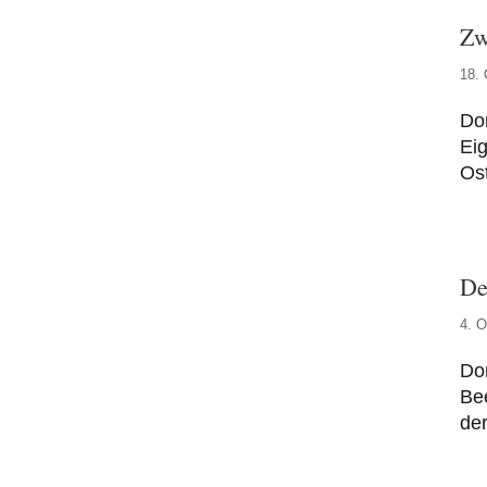
Zw
18. 
Do
Eig
Os
De
4. O
Do
Bee
der