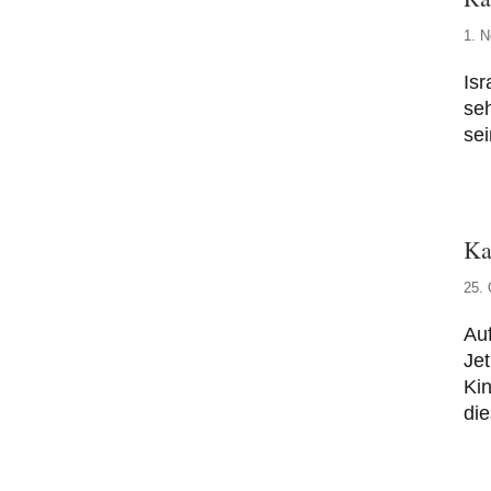
1. 
Isr
seh
sei
Ka
25. 
Auf
Jet
Kin
di