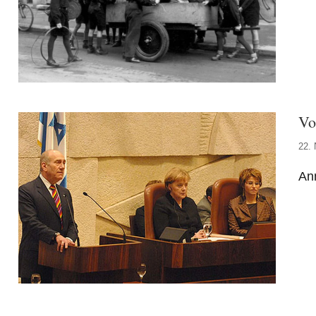
Vo
22.
An