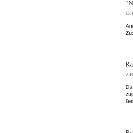
“N
15.
Anm
Zu
Ra
8. 
Das
zug
Bef
Ra