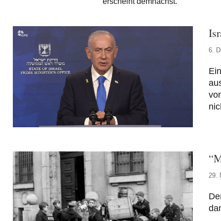
erscheint demnächst.
Is
6. 
Ei
aus
vo
nic
“M
29.
Der
dan