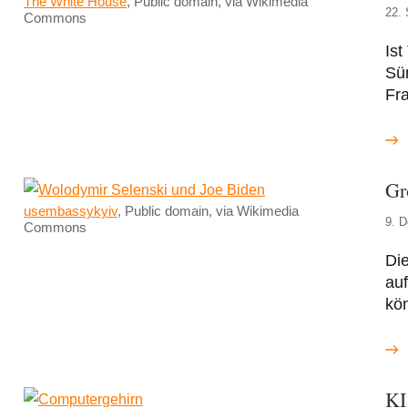
The White House
, Public domain, via Wikimedia
22.
Commons
Ist
Sü
Fra
Gr
usembassykyiv
, Public domain, via Wikimedia
9. 
Commons
Di
auf
kö
KI