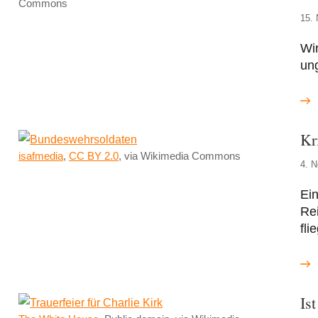
Commons
15.
Wir
ung
Kr
isafmedia
,
CC BY 2.0
, via Wikimedia Commons
4. 
Ein
Rei
fli
Is