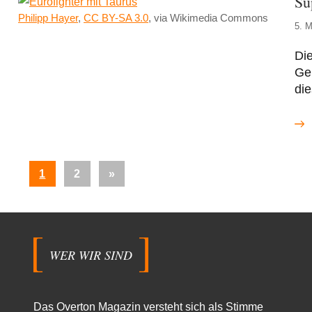
Su
Philipp Hayer
,
CC BY-SA 3.0
, via Wikimedia Commons
5. M
Di
Gei
die
Seitennummerierung
Nächste
1
2
»
der
Beiträge
Beiträge
WER WIR SIND
Das Overton Magazin versteht sich als Stimme