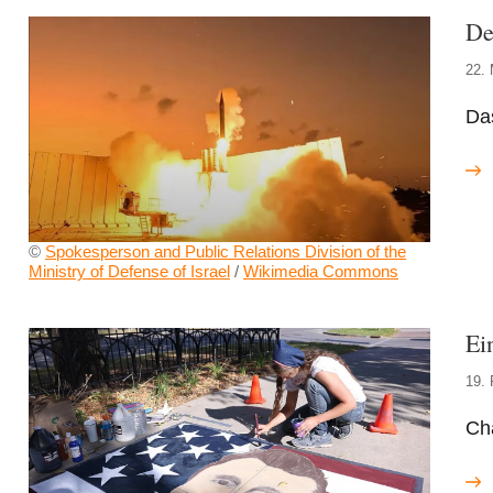
De
22.
Da
©
Spokesperson and Public Relations Division of the
Ministry of Defense of Israel
/
Wikimedia Commons
Ei
19. 
Cha