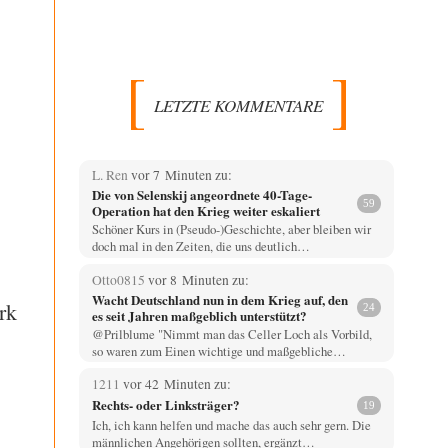
LETZTE KOMMENTARE
L. Ren
vor 7 Minuten zu:
Die von Selenskij angeordnete 40-Tage-
59
Operation hat den Krieg weiter eskaliert
Schöner Kurs in (Pseudo-)Geschichte, aber bleiben wir
doch mal in den Zeiten, die uns deutlich…
Otto0815
vor 8 Minuten zu:
Wacht Deutschland nun in dem Krieg auf, den
rk
24
es seit Jahren maßgeblich unterstützt?
@Prilblume "Nimmt man das Celler Loch als Vorbild,
so waren zum Einen wichtige und maßgebliche…
1211
vor 42 Minuten zu:
Rechts- oder Linksträger?
19
Ich, ich kann helfen und mache das auch sehr gern. Die
männlichen Angehörigen sollten, ergänzt…