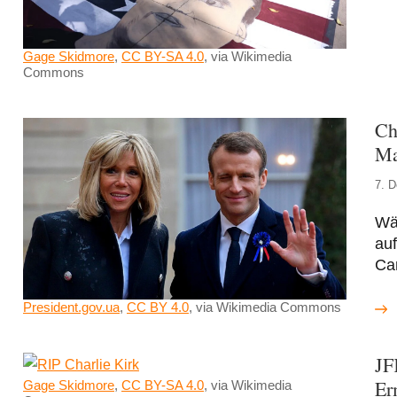
Gage Skidmore
,
CC BY-SA 4.0
, via Wikimedia
Commons
Ch
Ma
7. 
Wäh
auf
Ca
President.gov.ua
,
CC BY 4.0
, via Wikimedia Commons
JF
Er
Gage Skidmore
,
CC BY-SA 4.0
, via Wikimedia