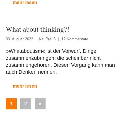
mehr lesen
What about thinking?!
30. August 2022
Kai Preuß
12 Kommentare
»Whataboutism« ist der Vorwurf, Dinge
zusammenzubringen, die scheinbar nicht
zusammengehören. Diesen Vorgang kann man
auch Denken nennen.
mehr lesen
Seitennummerierung
Nächste
1
2
»
der
Beiträge
Beiträge