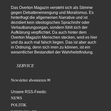
Russischer Hacker
vor 10 Stunden zu:
Morgen kommt der Russe, wir müssen alle sterben!
60
Das Overton Magazin versteht sich als Stimme
Das ist auch ein weit verbreitetes amerikanisches Märchen aus dem
gegen Debatteneinengung und Moralismus. Es
kalten Krieg wie entscheidend doch…
hinterfragt die allgemeinen Narrative und ist
dezidiert kein ideologisches Sprachrohr oder
Zack15
vor 11 Stunden zu:
Verlautbarungsorgan, sondern fühlt sich der
Leihmutterschaft als Zweig des Transhumanismus
34
Aufklärung verpflichtet. Da auch hinter dem
Spahn ist an seiner offensichtlichen kognitiven Dissonanz gescheitert,
Overton Magazin Menschen stecken, wird es hier
und weil Viele in seiner Partei auf…
und da auch mal falsch liegen. Das ist aber auch
PRO1
vor 21 Stunden zu:
in Ordnung, denn sich irren zu können, ist ein
Synthese und Konkurrenz
wesentlicher Bestandteil der Wahrheitsfindung.
1
Die Natur ist die kreative Gestalt, um Inspiration zu erlangen. Die heute
Natur und ihr…
SERVICE
Noname
vor 1 Tag zu:
Wer erzielt die Kriegsgewinne?
14
Es bestätigt sich also schon an diesem Beispiel von vor 100 Jahren, was
Newsletter abonnieren ✉
manchen Menschen…
Ferdinand Wohlgewiehert
vor 2 Tagen zu:
Unsere RSS-Feeds:
Im Zeitalter der KI werden Fehler menschlich
NEWS
30
"Ohne originale Zwecksetzung können Roboter keine eigene Prosodie
POLITIK
erschaffen," Wird dran gearbeitet.