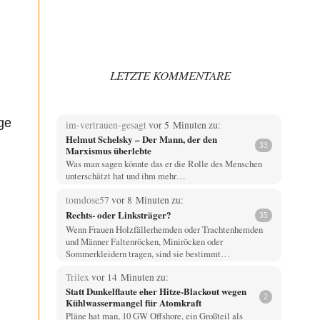
LETZTE KOMMENTARE
ge
im-vertrauen-gesagt
vor 5 Minuten zu:
Helmut Schelsky – Der Mann, der den
33
Marxismus überlebte
Was man sagen könnte das er die Rolle des Menschen
unterschätzt hat und ihm mehr…
tomdose57
vor 8 Minuten zu:
Rechts- oder Linksträger?
35
Wenn Frauen Holzfällerhemden oder Trachtenhemden
und Männer Faltenröcken, Miniröcken oder
Sommerkleidern tragen, sind sie bestimmt…
Trilex
vor 14 Minuten zu:
Statt Dunkelflaute eher Hitze-Blackout wegen
2
Kühlwassermangel für Atomkraft
Pläne hat man, 10 GW Offshore, ein Großteil als