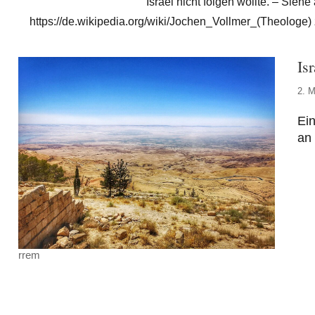
Israel nicht folgen wollte. – Sieh
https://de.wikipedia.org/wiki/Jochen_Vollmer_(Theologe) 
Is
2. M
Ein
an 
rrem