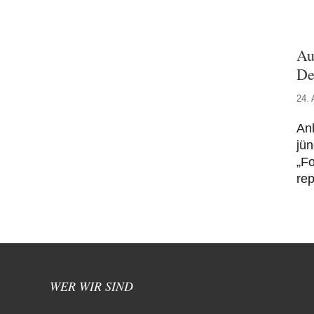
Au
De
24. 
Anl
jü
„Fo
re
WER WIR SIND