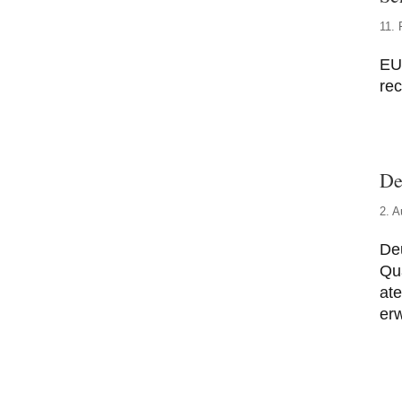
11. 
EU
rec
De
2. A
Deu
Qua
at
erw