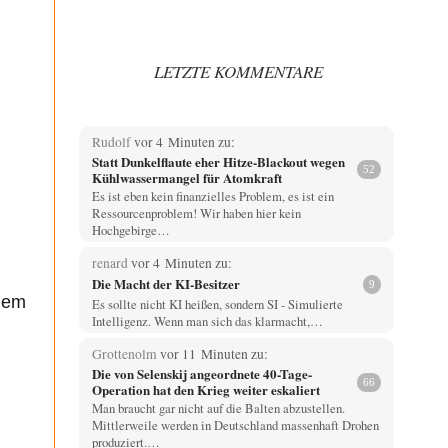
LETZTE KOMMENTARE
Rudolf
vor 4 Minuten zu:
Statt Dunkelflaute eher Hitze-Blackout wegen
52
Kühlwassermangel für Atomkraft
Es ist eben kein finanzielles Problem, es ist ein
Ressourcenproblem! Wir haben hier kein
Hochgebirge…
renard
vor 4 Minuten zu:
Die Macht der KI-Besitzer
9
inem
Es sollte nicht KI heißen, sondern SI - Simulierte
Intelligenz. Wenn man sich das klarmacht,…
Grottenolm
vor 11 Minuten zu:
Die von Selenskij angeordnete 40-Tage-
66
Operation hat den Krieg weiter eskaliert
Man braucht gar nicht auf die Balten abzustellen.
Mittlerweile werden in Deutschland massenhaft Drohen
produziert.…