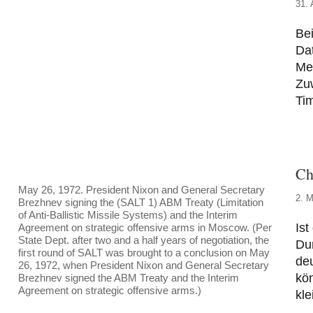
31. 
Be
Dat
Med
Zuw
Tim
Ch
May 26, 1972. President Nixon and General Secretary
2. M
Brezhnev signing the (SALT 1) ABM Treaty (Limitation
of Anti-Ballistic Missile Systems) and the Interim
Ist
Agreement on strategic offensive arms in Moscow. (Per
State Dept. after two and a half years of negotiation, the
Du
first round of SALT was brought to a conclusion on May
deu
26, 1972, when President Nixon and General Secretary
kön
Brezhnev signed the ABM Treaty and the Interim
Agreement on strategic offensive arms.)
kle