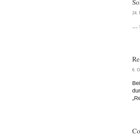
So
24. 
… s
Re
6. O
Be
dur
„Re
Co