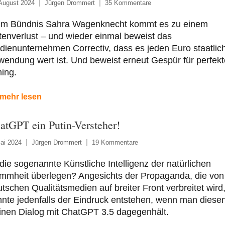
August 2024
Jürgen Drommert
35 Kommentare
im Bündnis Sahra Wagenknecht kommt es zu einem
enverlust – und wieder einmal beweist das
ienunternehmen Correctiv, dass es jeden Euro staatlic
endung wert ist. Und beweist erneut Gespür für perfekt
ing.
mehr lesen
atGPT ein Putin-Versteher!
ai 2024
Jürgen Drommert
19 Kommentare
 die sogenannte Künstliche Intelligenz der natürlichen
mmheit überlegen? Angesichts der Propaganda, die von
tschen Qualitätsmedien auf breiter Front verbreitet wird
nte jedenfalls der Eindruck entstehen, wenn man diese
inen Dialog mit ChatGPT 3.5 dagegenhält.