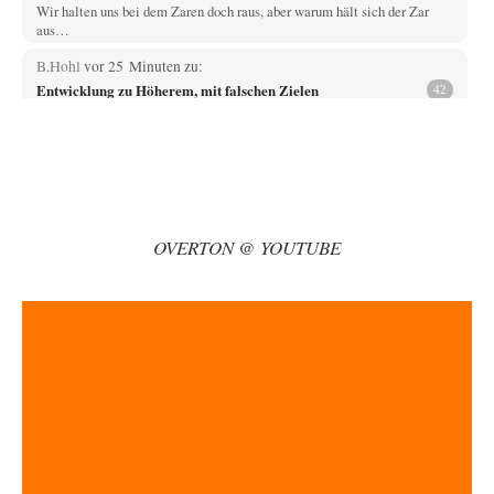
Wir halten uns bei dem Zaren doch raus, aber warum hält sich der Zar
aus…
B.Hohl
vor 25 Minuten zu:
Entwicklung zu Höherem, mit falschen Zielen
42
otto motto schreibt : „Ich kann mir gut vorstellen, dass wir dann 8
Milliarden unterschiedlicher…
DIRTY OPERATING SYSTEM
vor 50 Minuten zu:
Die Macht der KI-Besitzer
18
@Theo Noestonto: Ich würde in der Tat nicht mehr ausschließen, dass
eine KI in der…
OVERTON @ YOUTUBE
BR
vor 57 Minuten zu:
Territoriale Neuordnung der Ukraine?
44
@SignorRossi Danke für die Klarstellung. Folgenden habe ich jetzt dazu
gefunden: ✍️ **Meine Forderung.** Ich…
Phineas
vor 1 Stunde zu:
Aus einem Land vor unserer Zeit
68
@ratzefatz Wer in etwa das, was du da oben schreibst, schon 1990
anschlusswilligen und national…
Jasmina
vor 2 Stunden zu:
Alarm: Witwen- und Witwerrente sind in Gefahr!
19