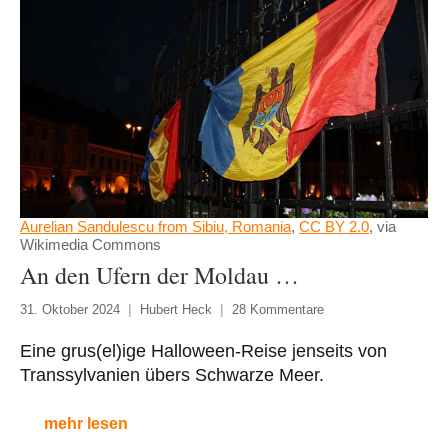
Aurelian Sandulescu from Sibiu, Romania
,
CC BY 2.0
, via
Wikimedia Commons
An den Ufern der Moldau …
31. Oktober 2024
Hubert Heck
28 Kommentare
Eine grus(el)ige Halloween-Reise jenseits von
Transsylvanien übers Schwarze Meer.
mehr lesen