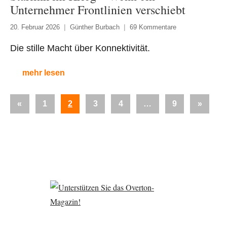
Unternehmer Frontlinien verschiebt
20. Februar 2026
Günther Burbach
69 Kommentare
Die stille Macht über Konnektivität.
mehr lesen
Seitennummerierung
Vorherige
Nächst
«
1
2
3
4
…
9
»
der
Beiträge
Beiträg
Beiträge