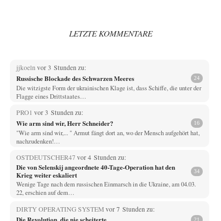
LETZTE KOMMENTARE
jjkoeln
vor 3 Stunden zu:
Russische Blockade des Schwarzen Meeres
24
Die witzigste Form der ukrainischen Klage ist, dass Schiffe, die unter der
Flagge eines Drittstaates…
PRO1
vor 3 Stunden zu:
Wie arm sind wir, Herr Schneider?
16
"Wie arm sind wir,... " Armut fängt dort an, wo der Mensch aufgehört hat,
nachzudenken!…
OSTDEUTSCHER47
vor 4 Stunden zu:
Die von Selenskij angeordnete 40-Tage-Operation hat den
34
Krieg weiter eskaliert
Wenige Tage nach dem russischen Einmarsch in die Ukraine, am 04.03.
22, erschien auf dem…
DIRTY OPERATING SYSTEM
vor 7 Stunden zu:
Die Revolution, die nie scheiterte
21