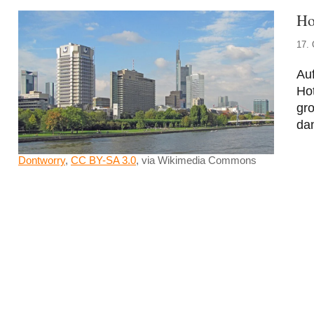
Ho
17. 
Au
Hot
gro
da
Dontworry
,
CC BY-SA 3.0
, via Wikimedia Commons