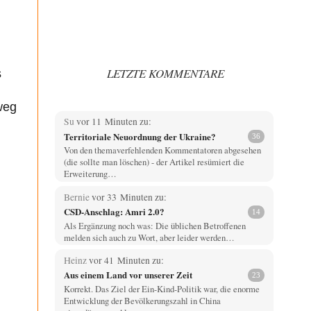
LETZTE KOMMENTARE
s
weg
Su
vor 11 Minuten zu:
Territoriale Neuordnung der Ukraine?
36
Von den themaverfehlenden Kommentatoren abgesehen
(die sollte man löschen) - der Artikel resümiert die
Erweiterung…
Bernie
vor 33 Minuten zu:
CSD-Anschlag: Amri 2.0?
14
Als Ergänzung noch was: Die üblichen Betroffenen
melden sich auch zu Wort, aber leider werden…
Heinz
vor 41 Minuten zu:
Aus einem Land vor unserer Zeit
23
Korrekt. Das Ziel der Ein-Kind-Politik war, die enorme
Entwicklung der Bevölkerungszahl in China