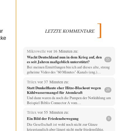
LETZTE KOMMENTARE
ur
cke
Mikrowelle
vor 16 Minuten zu:
Wacht Deutschland nun in dem Krieg auf, den
55
es seit Jahren maßgeblich unterstützt?
Bei meinen Ermittlungen bin ich auf dieses alte, streng
geheime Video des "60 Minutes"-Kanals (eng.)…
Trilex
vor 37 Minuten zu:
Statt Dunkelflaute eher Hitze-Blackout wegen
29
Kühlwassermangel für Atomkraft
Und dann waren da noch die Pumpen der Notkühlung am
Beispiel Biblis Connector A vom…
Trilex
vor 55 Minuten zu:
Ein Bild der Friedensbewegung
9
Die Gesellschaft ist wohl noch nicht zur Gänze
kriegstauglich aber längst nicht mehr friedensfähig.