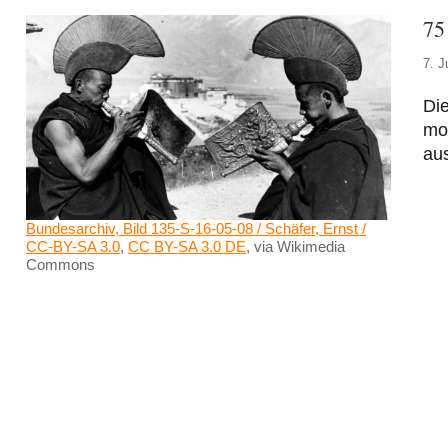
75
7. J
Die
mo
au
Bundesarchiv, Bild 135-S-16-05-08 / Schäfer, Ernst /
CC-BY-SA 3.0
,
CC BY-SA 3.0 DE
, via Wikimedia
Commons