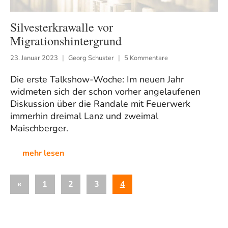
Silvesterkrawalle vor
Migrationshintergrund
23. Januar 2023
Georg Schuster
5 Kommentare
Die erste Talkshow-Woche: Im neuen Jahr
widmeten sich der schon vorher angelaufenen
Diskussion über die Randale mit Feuerwerk
immerhin dreimal Lanz und zweimal
Maischberger.
mehr lesen
Seitennummerierung
Vorherige
«
1
2
3
4
der
Beiträge
Beiträge