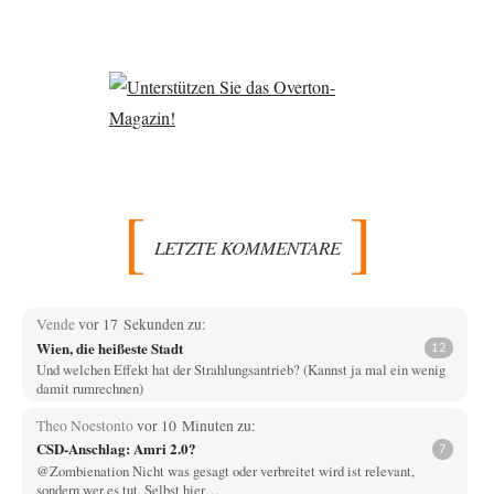
LETZTE KOMMENTARE
Vende
vor 17 Sekunden zu:
Wien, die heißeste Stadt
12
Und welchen Effekt hat der Strahlungsantrieb? (Kannst ja mal ein wenig
damit rumrechnen)
Theo Noestonto
vor 10 Minuten zu:
CSD-Anschlag: Amri 2.0?
7
@Zombienation Nicht was gesagt oder verbreitet wird ist relevant,
sondern wer es tut. Selbst hier…