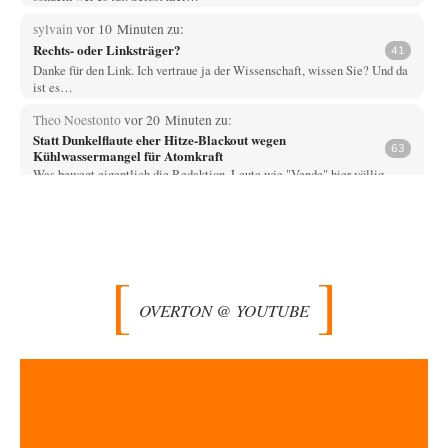
sylvain
vor 10 Minuten zu:
Rechts- oder Linksträger?
41
Danke für den Link. Ich vertraue ja der Wissenschaft, wissen Sie? Und da
ist es…
Theo Noestonto
vor 20 Minuten zu:
Statt Dunkelflaute eher Hitze-Blackout wegen
63
Kühlwassermangel für Atomkraft
Was bewegt eigentlich die Redaktion, Leute wie "Vende" hier völlig
faktenfrei agieren zu lassen? Und…
Rudolf
vor 1 Stunde zu:
Territoriale Neuordnung der Ukraine?
2
Man sollte weniger historische Gebiete und die Herrschaft darüber als
Ausgangspunkt bemühen. als vielmehr die…
OVERTON @ YOUTUBE
Ach so
vor 2 Stunden zu:
Die Macht der KI-Besitzer
12
"John Miles" benutzte das Wort Kontrolle als Aufhänger; darum bitte
nicht den unschuldigen Boten köpfen.…
Wolfgang Wirth
vor 2 Stunden zu:
Die Araber und die Shoah
5
@mahem Haben Sie diese Passage von mir eigentlich gelesen? "Ich