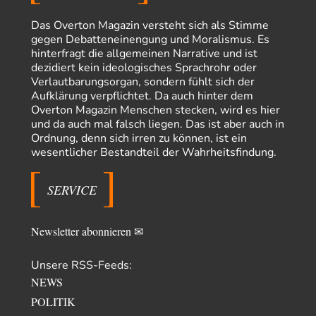
Russische Blockade des Schwarzen Meeres
36
"Ohne tragfähige Argumentation wirds wohl eher nix mit dem
Das Overton Magazin versteht sich als Stimme
„mainstraem näherbringen“…" Natürlich nicht! Da haben…
gegen Debatteneinengung und Moralismus. Es
hinterfragt die allgemeinen Narrative und ist
Grottenolm
vor 6 Stunden zu:
dezidiert kein ideologisches Sprachrohr oder
Die von Selenskij angeordnete 40-Tage-Operation hat den
67
Verlautbarungsorgan, sondern fühlt sich der
Krieg weiter eskaliert
Aufklärung verpflichtet. Da auch hinter dem
Natürlich ist Russland scheinbar zögerlich, inkonsequent, reagiert immer
Overton Magazin Menschen stecken, wird es hier
nur . Aber es ist vielleicht, wie…
und da auch mal falsch liegen. Das ist aber auch in
Patient 0
vor 11 Stunden zu:
Ordnung, denn sich irren zu können, ist ein
Helmut Schelsky – Der Mann, der den Marxismus überlebte
34
wesentlicher Bestandteil der Wahrheitsfindung.
> Eine schwammige Kritik, die nicht an der Theorie nachweist, dass die
fehlerhaft oder unvollständig…
SERVICE
Conrad
vor 13 Stunden zu:
Entkernen, Umfunktionieren und (feindlich) Übernehmen
9
Die NATO-Manöver gibt es noch. Mehr, als, zuvor, größere, nur eben jetzt
Newsletter abonnieren ✉
ein paar tausend…
Torsten
vor 23 Stunden zu:
Unsere RSS-Feeds:
Urteil des Bundesverwaltungsgerichts zur ewigen
NEWS
12
Geheimhaltung
Der Deep-State braucht Feinde wie ein Fisch das Wasser. Und nichts
POLITIK
erschafft bessere Feinde als…