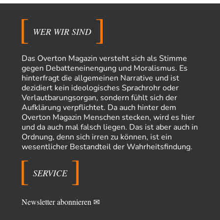
Masseninvasion von Ceuta: Ein organisierter Angriff
3
Ja ja, das ist der Fluch der schönen neuen Smartphone-Zeit. Einer ruft und
Zehntausende dackeln…
WER WIR SIND
Adel verpflichtet
vor 11 Stunden zu:
»Der freie Wille ist ein Mythos«
70
Vielen Dank, hatte ich nicht auf dem Schirm, weil ich ihn nicht mehr
Das Overton Magazin versteht sich als Stimme
lese. Beweist…
gegen Debatteneinengung und Moralismus. Es
hinterfragt die allgemeinen Narrative und ist
garno
vor 13 Stunden zu:
dezidiert kein ideologisches Sprachrohr oder
Absurde Debatte um Ceuta-„Invasion“ durch Marokko
28
Verlautbarungsorgan, sondern fühlt sich der
vertieft EU-Spaltung
Aufklärung verpflichtet. Da auch hinter dem
Gratuliere, du hast erkannt wer hier der Bösewicht ist. Dann kann es ja
Overton Magazin Menschen stecken, wird es hier
gar nicht…
und da auch mal falsch liegen. Das ist aber auch in
Schattenland
vor 14 Stunden zu:
Ordnung, denn sich irren zu können, ist ein
Unkabarettistische Anstalten
1
wesentlicher Bestandteil der Wahrheitsfindung.
Dem schließe ich mich 100 pro an - das deutsche politische Kabarett ist
tot (Lisa…
SERVICE
YaSa
vor 15 Stunden zu:
Dissonanzen
1
Kleine Korrektur: Anders als Moshe Zuckermann schildet gab es in den
Newsletter abonnieren ✉
1960er und 1970er Jahren…