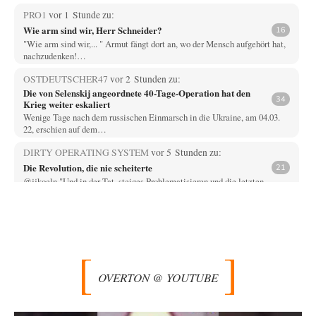
PRO1
vor 1 Stunde zu:
Wie arm sind wir, Herr Schneider?
16
"Wie arm sind wir,... " Armut fängt dort an, wo der Mensch aufgehört hat,
nachzudenken!…
OSTDEUTSCHER47
vor 2 Stunden zu:
Die von Selenskij angeordnete 40-Tage-Operation hat den
34
Krieg weiter eskaliert
Wenige Tage nach dem russischen Einmarsch in die Ukraine, am 04.03.
22, erschien auf dem…
DIRTY OPERATING SYSTEM
vor 5 Stunden zu:
Die Revolution, die nie scheiterte
21
@jjkoeln "Und in der Tat, steiges Problematisieren und die letzten
Winkel analysieren ist nicht hilfreich.…
Bernie
vor 5 Stunden zu:
Der Anschlag auf eine Lebenslüge
3
@Thomas Danke für den hilfreichen Hinweis ;-) Ob Hamed Abdel-Samad
seine Thesen von Ex-US-Präsident Bush…
OVERTON @ YOUTUBE
Klau-Die
vor 6 Stunden zu:
Helmut Schelsky – Der Mann, der den Marxismus überlebte
27
Er fragte, wem Fabriken gehören. Die Gegenwart zwingt zu einer anderen