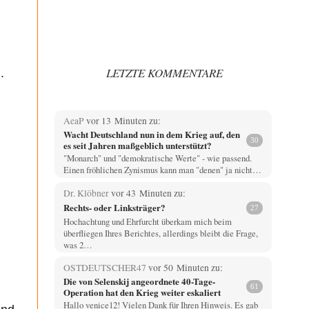
LETZTE KOMMENTARE
.
AeaP
vor 13 Minuten zu:
Wacht Deutschland nun in dem Krieg auf, den
30
es seit Jahren maßgeblich unterstützt?
"Monarch" und "demokratische Werte" - wie passend.
Einen fröhlichen Zynismus kann man "denen" ja nicht…
Dr. Klöbner
vor 43 Minuten zu:
Rechts- oder Linksträger?
27
Hochachtung und Ehrfurcht überkam mich beim
überfliegen Ihres Berichtes, allerdings bleibt die Frage,
was 2…
OSTDEUTSCHER47
vor 50 Minuten zu:
Die von Selenskij angeordnete 40-Tage-
61
Operation hat den Krieg weiter eskaliert
Hallo venice12! Vielen Dank für Ihren Hinweis. Es gab