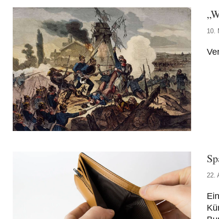
„W
10. 
Ver
Sp
22. 
Ein
Kü