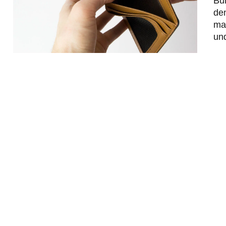
Bu
de
mas
un