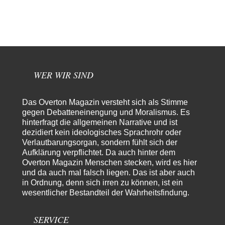
65
Krieg weiter eskaliert
Hallo venice im Link unten gibt es einen Screenshot vielleicht ist es der
Besagte.....
Peter Müller
vor 17 Stunden zu:
Der Krieg aus dem Baumarkt: Wie billige Drohnen die
1
Militärmacht verändern
Warum werden wichtigere Fragen nicht gestellt? Auch die KI könnte mir
WER WIR SIND
nur sagen, was die…
Claire Grube
vor 17 Stunden zu:
Das Overton Magazin versteht sich als Stimme
»Der freie Wille ist ein Mythos«
30
gegen Debatteneinengung und Moralismus. Es
Rrrrrrichtig: Kritik am Chef und Du wirst exkludiert. Ein typischer
hinterfragt die allgemeinen Narrative und ist
Schulterklopferblog. Wer wie Herr Erdmann…
dezidiert kein ideologisches Sprachrohr oder
Platons Sokrates
vor 18 Stunden zu:
Verlautbarungsorgan, sondern fühlt sich der
Die Revolution, die nie scheiterte
22
Aufklärung verpflichtet. Da auch hinter dem
Es gibt 3 Arten von Freiheit: die geistige ,die seelische und die physische.
Overton Magazin Menschen stecken, wird es hier
Man darf…
und da auch mal falsch liegen. Das ist aber auch
in Ordnung, denn sich irren zu können, ist ein
Erzengelin
vor 19 Stunden zu:
wesentlicher Bestandteil der Wahrheitsfindung.
Leihmutterschaft als Zweig des Transhumanismus
35
es ist zum verzweifeln. so widerlich. ekelhaft, grausam. wahrscheinlich
hat das alles keinen zweck mehr,…
SERVICE