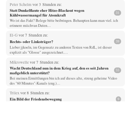
Peter Schelm
vor 3 Stunden zu:
Statt Dunkelflaute eher Hitze-Blackout wegen
31
Kühlwassermangel für Atomkraft
Wo ist das Fakt? Belege bitte beibringen. Behaupten kann man viel. ich
erinnere miichvan Daten…
El-G
vor 7 Stunden zu:
Rechts- oder Linksträger?
39
Lieber jjkoeln, im Gegensatz zu anderen Texten von RdL, ist dieser
explizit als "Glosse" ausgezeichnet.…
Mikrowelle
vor 7 Stunden zu:
Wacht Deutschland nun in dem Krieg auf, den es seit Jahren
55
maßgeblich unterstützt?
Bei meinen Ermittlungen bin ich auf dieses alte, streng geheime Video
des "60 Minutes"-Kanals (eng.)…
Trilex
vor 8 Stunden zu:
Ein Bild der Friedensbewegung
9
Die Gesellschaft ist wohl noch nicht zur Gänze kriegstauglich aber längst
nicht mehr friedensfähig. Innerer…
Vende
vor 10 Stunden zu:
Russische Blockade des Schwarzen Meeres
33
Hat Roskomnadzor neuerdings die Karten mit den russischen Raffinerien