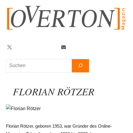
Zum
Inhalt
springen
Twitter
Facebook
YouTube
Telegram
Newsletter
Suchen
FLORIAN RÖTZER
Florian Rötzer, geboren 1953, war Gründer des Online-