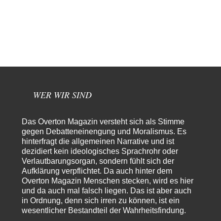
tot (Lisa…
Schattenland
vor 7 Stunden zu:
Masseninvasion von Ceuta: Ein organisierter Angriff
2
Eine sportlich "schwimmende" und inszenierte Migranten-Invasion fällt
in Ceuta ein - bevor sie nach Deutschland…
YaSa
vor 7 Stunden zu:
Dissonanzen
1
Kleine Korrektur: Anders als Moshe Zuckermann schildet gab es in den
1960er und 1970er Jahren…
WER WIR SIND
Wolfgang Wirth
vor 8 Stunden zu:
Entkernen, Umfunktionieren und (feindlich) Übernehmen
48
Das Overton Magazin versteht sich als Stimme
@Froschhaut Vielen Dank für Ihre freundlichen Worte. Ich nehme an,
gegen Debatteneinengung und Moralismus. Es
dass ich dass stellvertretend auch…
hinterfragt die allgemeinen Narrative und ist
dezidiert kein ideologisches Sprachrohr oder
Götz
vor 8 Stunden zu:
Verlautbarungsorgan, sondern fühlt sich der
From Field to Glass – Bio hochprozentig
5
Aufklärung verpflichtet. Da auch hinter dem
Jetzt gib hier mal nicht den Beckmesser. Die meinen das doch gar nicht
Overton Magazin Menschen stecken, wird es hier
so -…
und da auch mal falsch liegen. Das ist aber auch
Frank Herbert
vor 8 Stunden zu:
in Ordnung, denn sich irren zu können, ist ein
Urteil des Bundesverwaltungsgerichts zur ewigen
wesentlicher Bestandteil der Wahrheitsfindung.
33
Geheimhaltung