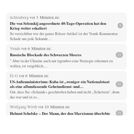
lichtenberg
vor 3 Minuten zu:
Die von Selenskij angeordnete 40-Tage-Operation hat den
3
Krieg weiter eskaliert
So verzichtbar wie der ganze Rötzer Artikel ist der Vende Kommentar.
Schade um jede Sekunde…
Vende
vor 6 Minuten zu:
Russische Blockade des Schwarzen Meeres
11
" Aber in der Ukraine auch nur irgendwo eine Strategie erkennen zu
wollen, ist vergeblich,…
El-G
vor 6 Minuten zu:
US-Außenministerium: Kuba ist „weniger ein Nationalstaat
32
als eine allumfassende Geheimdienst- und
Subversionsoperation
Gut, dass Sie »Schande« geschrieben haben und nicht „Scheitern“, denn
das war und ist es…
Wolfgang Wirth
vor 10 Minuten zu:
Helmut Schelsky – Der Mann, der den Marxismus überlebte
25
@Adel verpflichtet Sie schreiben: "Es ist doch völlig einleuchtend, das
die sogenannte „Priesterschaft der Intellektuellen“…