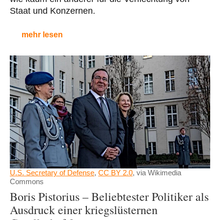
Staat und Konzernen.
mehr lesen
U.S. Secretary of Defense
,
CC BY 2.0
, via Wikimedia
Commons
Boris Pistorius – Beliebtester Politiker als
Ausdruck einer kriegslüsternen