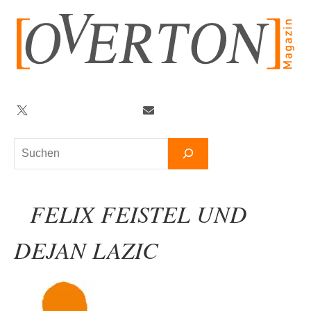
Zum
Inhalt
springen
Twitter
Facebook
YouTube
Telegram
Newsletter
Suchen
FELIX FEISTEL UND
DEJAN LAZIC