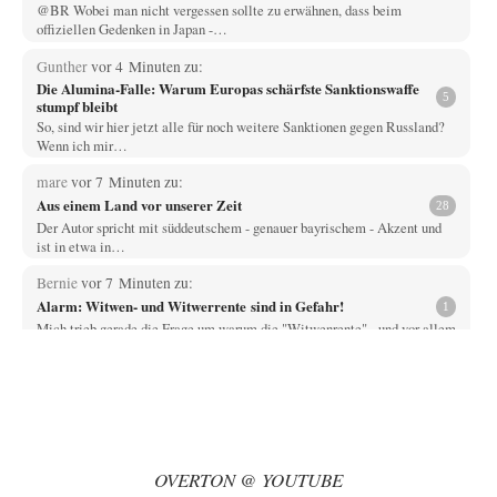
@BR Wobei man nicht vergessen sollte zu erwähnen, dass beim
offiziellen Gedenken in Japan -…
Gunther
vor 4 Minuten zu:
Die Alumina-Falle: Warum Europas schärfste Sanktionswaffe
5
stumpf bleibt
So, sind wir hier jetzt alle für noch weitere Sanktionen gegen Russland?
Wenn ich mir…
mare
vor 7 Minuten zu:
Aus einem Land vor unserer Zeit
28
Der Autor spricht mit süddeutschem - genauer bayrischem - Akzent und
ist in etwa in…
Bernie
vor 7 Minuten zu:
Alarm: Witwen- und Witwerrente sind in Gefahr!
1
Mich trieb gerade die Frage um warum die "Witwenrente" - und vor allem
wann -…
Ralf Streck
vor 15 Minuten zu:
Statt Dunkelflaute eher Hitze-Blackout wegen
77
Kühlwassermangel für Atomkraft
Und was sehe ich da fur August? Wind on shore max = 200 MW zum…
OVERTON @ YOUTUBE
signorRossiSuchtDasGlück
vor 40 Minuten zu: