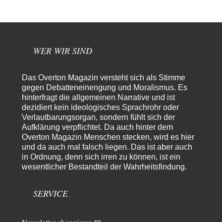
Morgen kommt der Russe, wir müssen alle sterben!
7
Danke für den Text, Russischer Hacker. Gut zusammengefasst. @Dirty
Natürlich, Propaganda gibt es überall. Propaganda…
Trilex
vor 8 Stunden zu:
WER WIR SIND
Ein Bild der Friedensbewegung
16
Sicher, das Innere bricht sich Bann. Gemeint ist damit stets eine
Interaktion. Wir waren zu…
Das Overton Magazin versteht sich als Stimme
PaulKehl
vor 12 Stunden zu:
gegen Debatteneinengung und Moralismus. Es
Wacht Deutschland nun in dem Krieg auf, den es seit Jahren
hinterfragt die allgemeinen Narrative und ist
74
maßgeblich unterstützt?
dezidiert kein ideologisches Sprachrohr oder
Ich tippe auf die Ukros. Für solche James Bond-Aktionen ist der VS zu
Verlautbarungsorgan, sondern fühlt sich der
tappsig. Bei…
Aufklärung verpflichtet. Da auch hinter dem
Overton Magazin Menschen stecken, wird es hier
sylvain
vor 21 Stunden zu:
und da auch mal falsch liegen. Das ist aber auch
Rechts- oder Linksträger?
41
in Ordnung, denn sich irren zu können, ist ein
Danke für den Link. Ich vertraue ja der Wissenschaft, wissen Sie? Und da
wesentlicher Bestandteil der Wahrheitsfindung.
ist es…
Theo Noestonto
vor 23 Stunden zu:
SERVICE
Die Westbank in New York
6
"Das hielt Amerika nicht davon ab, Afghanistan zu besetzen, die
Gesellschaft umzubauen, den Drogenanbau zu…