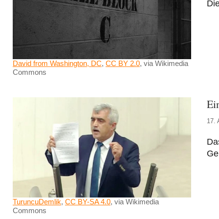
Die
David from Washington, DC
,
CC BY 2.0
, via Wikimedia
Commons
Ei
17. 
Das
Ger
TuruncuDemlik
,
CC BY-SA 4.0
, via Wikimedia
Commons