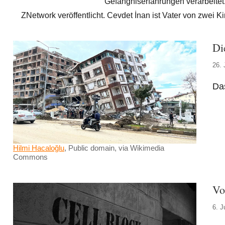
Gefängniserfahrungen verarbeitet
ZNetwork veröffentlicht. Cevdet İnan ist Vater von zwei K
Di
26. 
Das
Hilmi Hacaloğlu
, Public domain, via Wikimedia
Commons
Vo
6. J