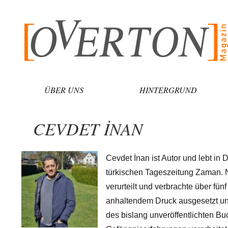
Zum
Inhalt
springen
ÜBER UNS
HINTERGRUND
CEVDET İNAN
Cevdet İnan ist Autor und lebt in 
türkischen Tageszeitung Zaman. N
verurteilt und verbrachte über fü
anhaltendem Druck ausgesetzt un
des bislang unveröffentlichten B