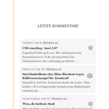
LETZTE KOMMENTARE
Gunther
vor 6 Minuten zu:
CSD-Anschlag: Amri 2.0?
5
Eigentlich fehlt noch was. Der zurückgelassene
Personalausweis. Echt, diesmal haben die
Geheimdienste aber schlampig gearbeitet.…
Makrovir
vor 25 Minuten zu:
Statt Dunkelflaute eher Hitze-Blackout wegen
61
Kühlwassermangel für Atomkraft
Eigentlich wird der Atomstrom damit nur teurer.. Man
könnte z.B Leistungsstarke kompressions Kühlanlagen
einbauen die…
GratisValium
vor 32 Minuten zu:
Wien, die heißeste Stadt
6
Mal ernsthaft, welche Lösungen wären denn realistisch?